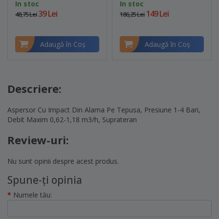
In stoc
In stoc
39 Lei
149 Lei
48,75 Lei
186,25 Lei
Adaugă în Coş
Adaugă în Coş
Descriere:
Aspersor Cu Impact Din Alama Pe Tepusa, Presiune 1-4 Bari,
Debit Maxim 0,62-1,18 m3/h, Suprateran
Review-uri:
Nu sunt opinii despre acest produs.
Spune-ţi opinia
Numele tău: