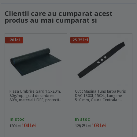
Clientii care au cumparat acest
produs au mai cumparat si
-26 lei
-25.75 lei
Plasa Umbrire Gard 1.5x20m,
Cutit Masina Tuns Iarba Ruris
80g/mp, grad de umbrire
DAC 130Xl, 150XL, Lungime
80%, material HDPE, protecti..
510 mm, Gaura Centrala 1..
In stoc
In stoc
104 Lei
103 Lei
130 Lei
128,75 Lei