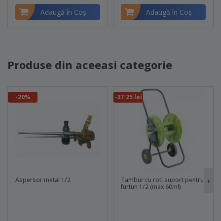
Adaugă în Coş
Adaugă în Coş
Produse din aceeasi categorie
-20%
-37.25 lei
›
Aspersor metal 1/2
Tambur cu roti suport pentru
furtun 1/2 (max 60ml)