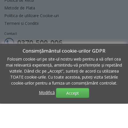
Politica de Retur
Metode de Plata
Politica de utilizare Cookie-uri
Termeni si Conditii
Contact
0370-509-006
Consimțământul cookie-urilor GDPR
contact@micul-meserias.ro
Folosim cookie-uri pe site-ul nostru web pentru a vă oferi cea
Program: Luni - Vineri 9:00 - 18:00
mai relevantă experiență, amintindu-vă preferințele și repetând
vizitele. Dând clic pe „Accept”, sunteți de acord cu utilizarea
Sediu: Str. 2, Nr. 30, Hala 6, Afumati, Ilfov
TOATE cookie-urile. Cu toate acestea, puteți vizita Setările
cookie-urilor pentru a furniza un consimțământ controlat.
Modifică
Accept