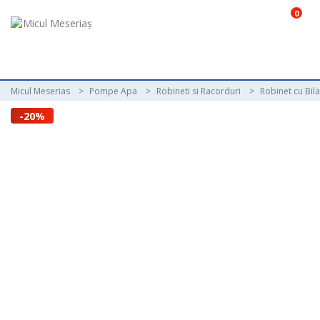
0
Micul Meserias
Pompe Apa
Robineti si Racorduri
Robinet cu Bila
-20%