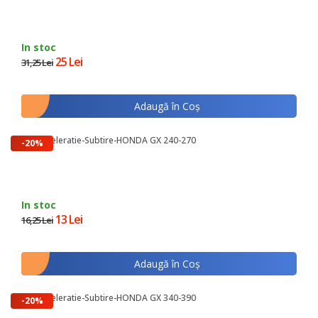
In stoc
25 Lei
31,25 Lei
Adaugă în Coş
Arc Acceleratie-Subtire-HONDA GX 240-270
-20%
In stoc
13 Lei
16,25 Lei
Adaugă în Coş
Arc Acceleratie-Subtire-HONDA GX 340-390
-20%