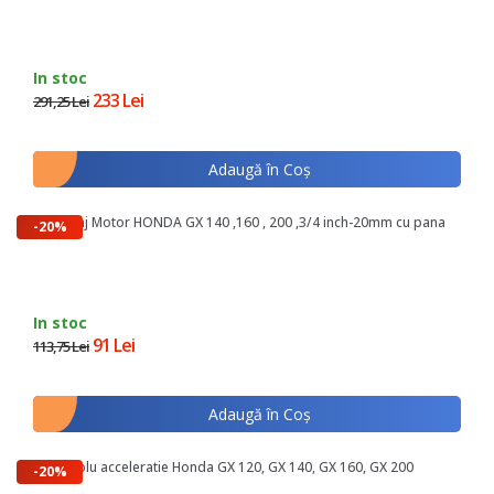
In stoc
233 Lei
291,25 Lei
Adaugă în Coş
Ambielaj Motor HONDA GX 140 ,160 , 200 ,3/4 inch-20mm cu pana
-20%
In stoc
91 Lei
113,75 Lei
Adaugă în Coş
Ansamblu acceleratie Honda GX 120, GX 140, GX 160, GX 200
-20%