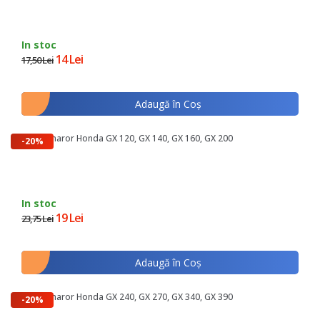
In stoc
14 Lei
17,50 Lei
Adaugă în Coş
Arc Demaror Honda GX 120, GX 140, GX 160, GX 200
-20%
In stoc
19 Lei
23,75 Lei
Adaugă în Coş
Arc Demaror Honda GX 240, GX 270, GX 340, GX 390
-20%