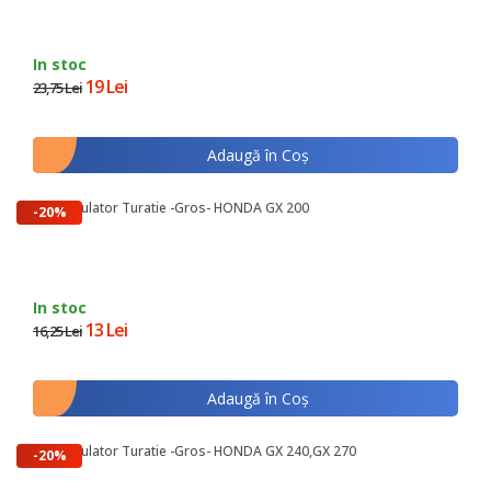
In stoc
19 Lei
23,75 Lei
Adaugă în Coş
Arc Regulator Turatie -Gros- HONDA GX 200
-20%
In stoc
13 Lei
16,25 Lei
Adaugă în Coş
Arc Regulator Turatie -Gros- HONDA GX 240,GX 270
-20%