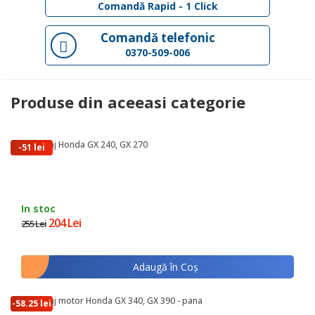
Comandă Rapid - 1 Click
Comandă telefonic
0370-509-006
Produse din aceeasi categorie
Ambielaj Honda GX 240, GX 270
-51 lei
In stoc
204 Lei
255 Lei
Adaugă în Coş
Ambielaj motor Honda GX 340, GX 390 - pana
-58.25 lei