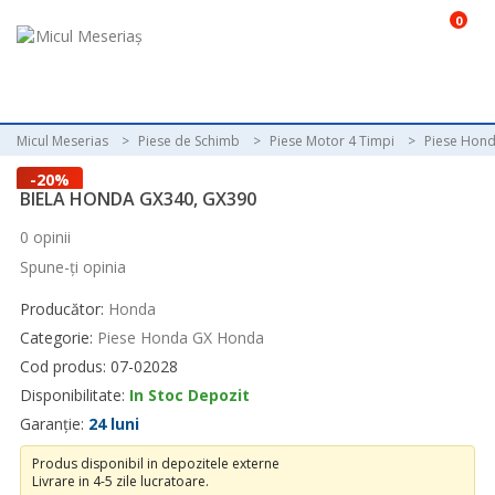
0
Micul Meserias
Piese de Schimb
Piese Motor 4 Timpi
Piese Hon
-20%
BIELA HONDA GX340, GX390
0 opinii
Spune-ţi opinia
Producător:
Honda
Categorie:
Piese Honda GX Honda
Cod produs: 07-02028
Disponibilitate:
In Stoc Depozit
Garanție:
24 luni
Produs disponibil in depozitele externe
Livrare in 4-5 zile lucratoare.