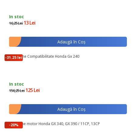
In stoc
13 Lei
16,25 Lei
Adaugă în Coş
Axa Came Compatibilitate Honda Gx 240
-31.25 lei
In stoc
125 Lei
156,25 Lei
Adaugă în Coş
Axa came motor Honda GX 340, GX 390 / 11CP, 13CP
-20%