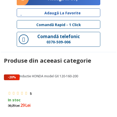
Adaugă La Favorite
Comandă Rapid - 1 Click
Comandă telefonic
0370-509-006
Produse din aceeasi categorie
Bobina Inductie HONDA model GX 120-160-200
-20%
5
In stoc
29 Lei
36,25 Lei