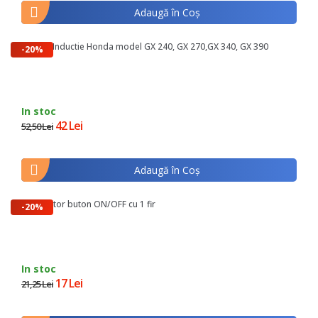
Adaugă în Coş
Bobina Inductie Honda model GX 240, GX 270,GX 340, GX 390
-20%
In stoc
42 Lei
52,50 Lei
Adaugă în Coş
Comutator buton ON/OFF cu 1 fir
-20%
In stoc
17 Lei
21,25 Lei