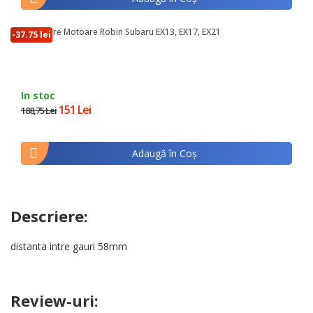
Aprindere Motoare Robin Subaru EX13, EX17, EX21
-37.75 lei
In stoc
151 Lei
188,75 Lei
Adaugă în Coş
Descriere:
distanta intre gauri
58mm
Review-uri: