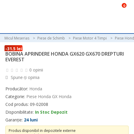
0
Micul Meserias
Piese de Schimb
Piese Motor 4 Timpi
Piese Hon
-31.5 lei
BOBINA APRINDERE HONDA GX620 GX670 DREPTURI
EVEREST
0 opinii
Spune-ţi opinia
Producător:
Honda
Categorie:
Piese Honda GX Honda
Cod produs: 09-02008
Disponibilitate:
In Stoc Depozit
Garanție:
24 luni
Produs disponibil in depozitele externe