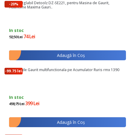
Stativ Reglabil Detoolz DZ-SE221, pentru Masina de Gaurit,
-20%
Adancime Maxima Gauri..
In stoc
74 Lei
92,50 Lei
Adaugă în Coş
Masina de Gaurit multifunctionala pe Acumulator Ruris rmx 1390
-99.75 lei
In stoc
399 Lei
498,75 Lei
Adaugă în Coş