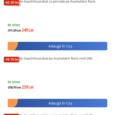
Masina de Gaurit/Insurubat cu percutie pe Acumulator Ruris
-62.25 lei
rmx1360
In stoc
249 Lei
311,25 Lei
Adaugă în Coş
Masina de Gaurit/Insurubat pe Acumulator Ruris rmx1260
-59.75 lei
In stoc
239 Lei
298,75 Lei
Adaugă în Coş