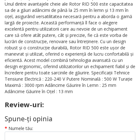
Unul dintre avantajele cheie ale Rotor RID 500 este capacitatea
sa de a găuri adâncimi de până la 25 mm în lemn și 13 mm în
oțel, asigurând versatilitatea necesară pentru a aborda o gamă
largă de proiecte. Această performanță îl face o alegere
excelentă pentru utilizatorii care au nevoie de un echipament
care să ofere atât putere, cât și precizie, fie că este vorba de
lucrări de construcție, renovare sau întreținere. Cu un design
robust și o construcție durabilă, Rotor RID 500 este ușor de
manevrat și utilizat, oferind o experiență de lucru confortabilă și
eficientă. Acest model combină tehnologia avansată cu un
design ergonomic, oferind utilizatorilor un echipament fiabil și de
încredere pentru toate sarcinile de găurire. Specificații Tehnice
Tensiune Electrică : 220-240 V Putere Nominală : 500 W Turație
Maximă : 3000 rpm Adâncime Găurire în Lemn : 25 mm
Adâncime Găurire în Oțel : 13 mm
Review-uri:
Spune-ţi opinia
Numele tău: