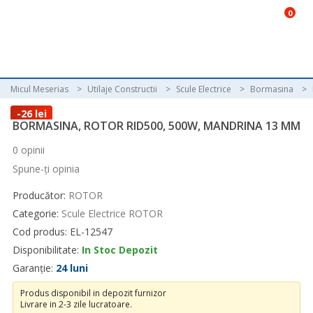
0
Micul Meserias
Utilaje Constructii
Scule Electrice
Bormasina
-26 lei
BORMASINA, ROTOR RID500, 500W, MANDRINA 13 MM
0 opinii
Spune-ţi opinia
Producător:
ROTOR
Categorie:
Scule Electrice ROTOR
Cod produs: EL-12547
Disponibilitate:
In Stoc Depozit
Garanție:
24 luni
Produs disponibil in depozit furnizor
Livrare in 2-3 zile lucratoare.