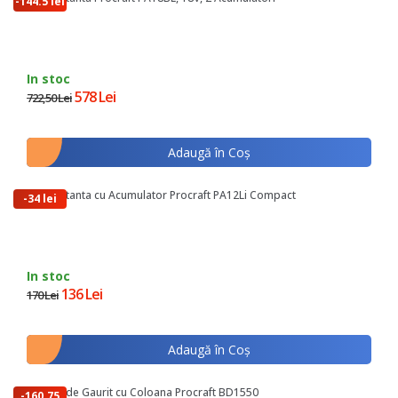
-144.5 lei
In stoc
578 Lei
722,50 Lei
Adaugă în Coş
Autofiletanta cu Acumulator Procraft PA12Li Compact
-34 lei
In stoc
136 Lei
170 Lei
Adaugă în Coş
Masina de Gaurit cu Coloana Procraft BD1550
-160.75