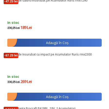
Masina de Gaurit/Insurubat pe Acumulator Ruris rmx1240
-47.25 lei
In stoc
189 Lei
236,25 Lei
Adaugă în Coş
Masina de Insurubat cu impact pe Acumulator Ruris rmx2300
-67.25 lei
In stoc
269 Lei
336,25 Lei
Adaugă în Coş
Autofiletanta Procraft PA18BL, 18V, 2 Acumulatori