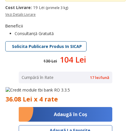
Cost Livrare:
19 Lei
(primele 3 kg)
Vezi Detalii Livrare
Beneficii
Consultanță Gratuită
Solicita Publicare Produs In SICAP
104 Lei
130 Lei
Cumpără în Rate
17 lei/lună
36.08 Lei x 4 rate
Adaugă în Coş
Adaugă La Favorite