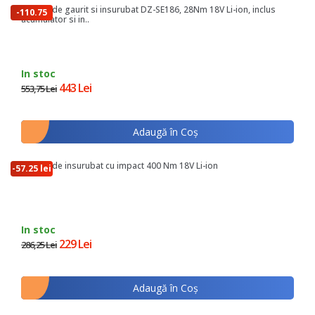
Masina de gaurit si insurubat DZ-SE186, 28Nm 18V Li-ion, inclus
-110.75
acumulator si in..
lei
In stoc
443 Lei
553,75 Lei
Adaugă în Coş
Masina de insurubat cu impact 400 Nm 18V Li-ion
-57.25 lei
In stoc
229 Lei
286,25 Lei
Adaugă în Coş