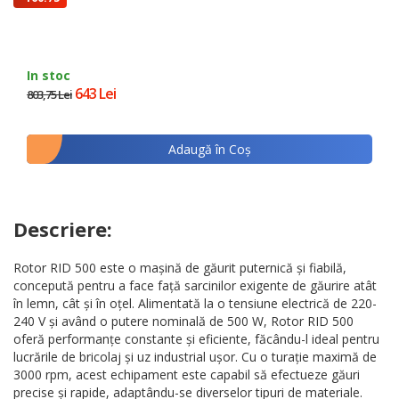
lei
In stoc
643 Lei
803,75 Lei
Adaugă în Coş
Descriere:
Rotor RID 500 este o mașină de găurit puternică și fiabilă,
concepută pentru a face față sarcinilor exigente de găurire atât
în lemn, cât și în oțel. Alimentată la o tensiune electrică de 220-
240 V și având o putere nominală de 500 W, Rotor RID 500
oferă performanțe constante și eficiente, făcându-l ideal pentru
lucrările de bricolaj și uz industrial ușor. Cu o turație maximă de
3000 rpm, acest echipament este capabil să efectueze găuri
precise și rapide, adaptându-se diverselor tipuri de materiale.