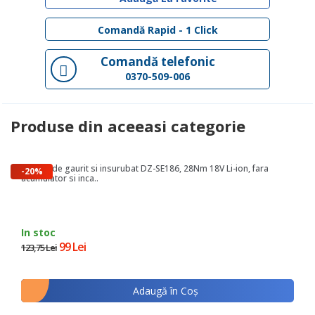
Comandă Rapid - 1 Click
Comandă telefonic
0370-509-006
Produse din aceeasi categorie
Masina de gaurit si insurubat DZ-SE186, 28Nm 18V Li-ion, fara
-20%
acumulator si inca..
In stoc
99 Lei
123,75 Lei
Adaugă în Coş