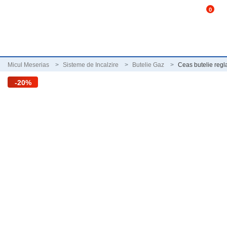
0
Micul Meserias
Sisteme de Incalzire
Butelie Gaz
Ceas butelie reg
-20%