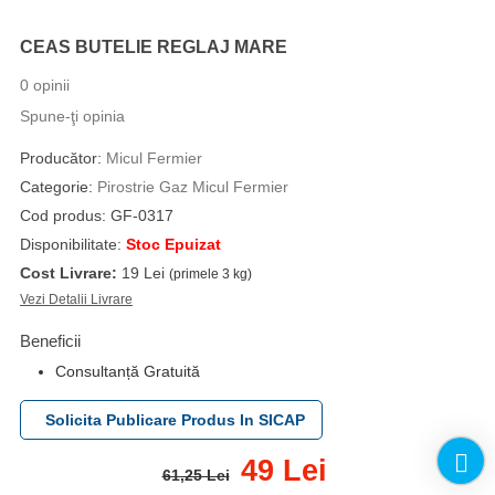
CEAS BUTELIE REGLAJ MARE
0 opinii
Spune-ţi opinia
Producător:
Micul Fermier
Categorie:
Pirostrie Gaz Micul Fermier
Cod produs: GF-0317
Disponibilitate:
Stoc Epuizat
Cost Livrare:
19 Lei
(primele 3 kg)
Vezi Detalii Livrare
Beneficii
Consultanță Gratuită
Solicita Publicare Produs In SICAP
49 Lei
61,25 Lei