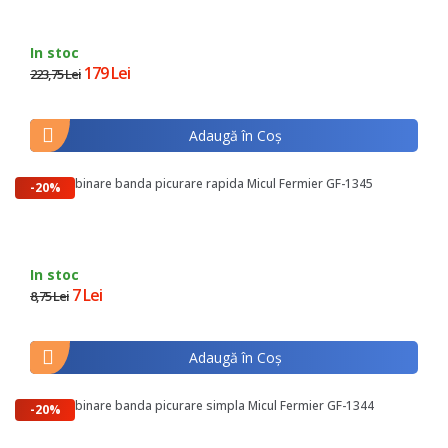
In stoc
179 Lei
223,75 Lei
Adaugă în Coş
Mufa imbinare banda picurare rapida Micul Fermier GF-1345
-20%
In stoc
7 Lei
8,75 Lei
Adaugă în Coş
Mufa imbinare banda picurare simpla Micul Fermier GF-1344
-20%