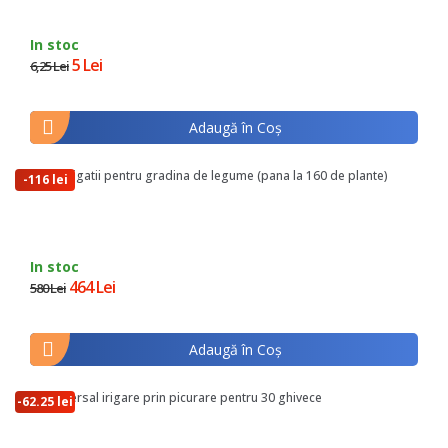
In stoc
5 Lei
6,25 Lei
Adaugă în Coş
Kit de irigatii pentru gradina de legume (pana la 160 de plante)
-116 lei
In stoc
464 Lei
580 Lei
Adaugă în Coş
Kit universal irigare prin picurare pentru 30 ghivece
-62.25 lei