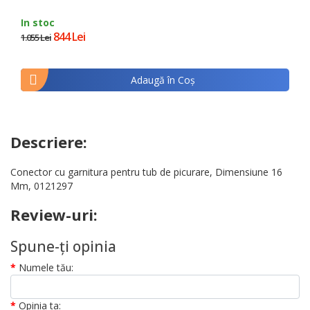
In stoc
844 Lei
1.055 Lei
Adaugă în Coş
Descriere:
Conector cu garnitura pentru tub de picurare, Dimensiune 16
Mm, 0121297
Review-uri:
Spune-ţi opinia
Numele tău:
Opinia ta: