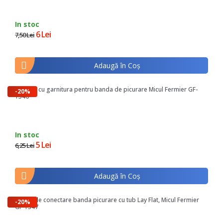
In stoc
6 Lei
7,50 Lei
Adaugă în Coş
Robinet cu garnitura pentru banda de picurare Micul Fermier GF-
-20%
1346
In stoc
5 Lei
6,25 Lei
Adaugă în Coş
Cuplaj de conectare banda picurare cu tub Lay Flat, Micul Fermier
-20%
GF-1347