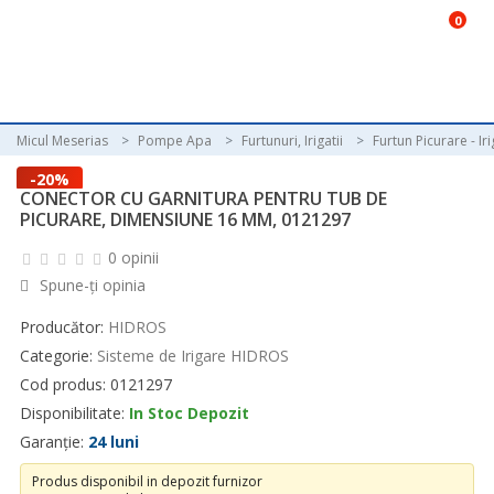
0
Micul Meserias
Pompe Apa
Furtunuri, Irigatii
Furtun Picurare - Iri
-20%
CONECTOR CU GARNITURA PENTRU TUB DE
PICURARE, DIMENSIUNE 16 MM, 0121297
0 opinii
Spune-ţi opinia
Producător:
HIDROS
Categorie:
Sisteme de Irigare HIDROS
Cod produs: 0121297
Disponibilitate:
In Stoc Depozit
Garanție:
24 luni
Produs disponibil in depozit furnizor