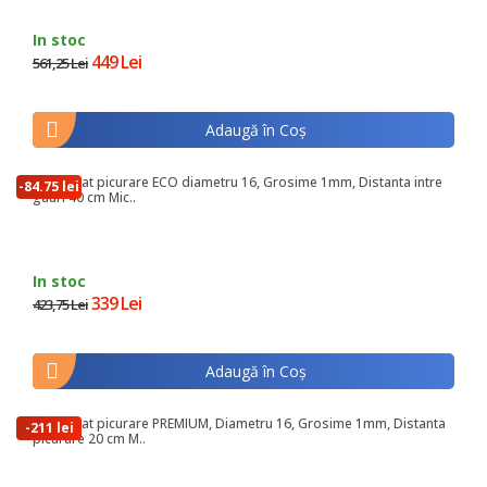
In stoc
449 Lei
561,25 Lei
Adaugă în Coş
Tub irigat picurare ECO diametru 16, Grosime 1mm, Distanta intre
-84.75 lei
gauri 40 cm Mic..
In stoc
339 Lei
423,75 Lei
Adaugă în Coş
Tub irigat picurare PREMIUM, Diametru 16, Grosime 1mm, Distanta
-211 lei
picurare 20 cm M..