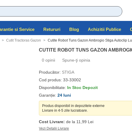
rantie si Service
Retururi
Blog
Achizitii Publice
Cutit Tractoras Gazon
Cutite Robot Tuns Gazon Ambrogio Stiga Autoclip L
CUTITE ROBOT TUNS GAZON AMBROGIO
0 opinii
Spune-ţi opinia
Producător:
STIGA
Cod produs: 33-33002
Disponibilitate:
In Stoc Depozit
Garanție:
24 luni
Produs disponibil in depozitele externe
Livrare in 4-5 zile lucratoare.
Cost Livrare:
de la 11,99 Lei
Vezi Detalii Livrare