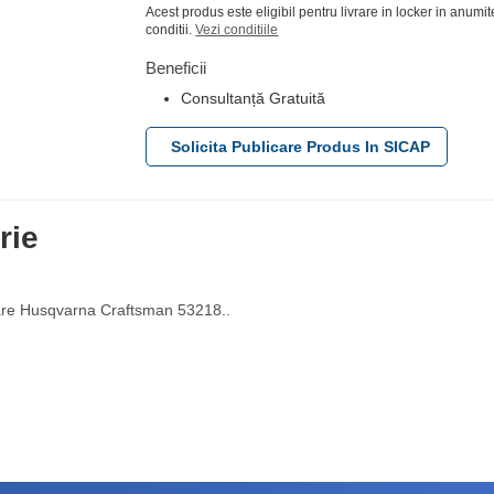
Acest produs este eligibil pentru livrare in locker in anumit
conditii.
Vezi conditiile
Beneficii
Consultanță Gratuită
Solicita Publicare Produs In SICAP
rie
are Husqvarna Craftsman 53218..