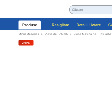
Produse
Resigilate
Detalii Livrare
Ga
Micul Meserias
Piese de Schimb
Piese Masina de Tuns Iarba
-20%