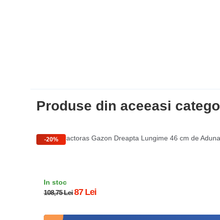
Produse din aceeasi catego
Cutit Tractoras Gazon Dreapta Lungime 46 cm de Adun
-20%
In stoc
87 Lei
108,75 Lei