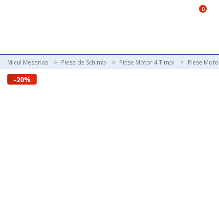
0
Micul Meserias
Piese de Schimb
Piese Motor 4 Timpi
Piese Motor
-20%