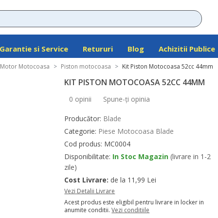
Garantie si Service
Retururi
Blog
Achizitii Publice
 Motor Motocoasa
Piston motocoasa
Kit Piston Motocoasa 52cc 44mm
KIT PISTON MOTOCOASA 52CC 44MM
0 opinii
Spune-ţi opinia
Producător:
Blade
Categorie:
Piese Motocoasa Blade
Cod produs: MC0004
Disponibilitate:
In Stoc Magazin
(livrare in 1-2
zile)
Cost Livrare:
de la 11,99 Lei
Vezi Detalii Livrare
Acest produs este eligibil pentru livrare in locker in
anumite conditii.
Vezi conditiile