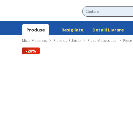
Produse
Resigilate
Detalii Livrare
Micul Meserias
Piese de Schimb
Piese Motocoasa
Piese
-20%