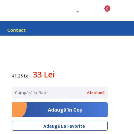
0
Contact
33 Lei
41,25 Lei
Cumpără în Rate
6 lei/lună
Adaugă în Coş
Adaugă La Favorite