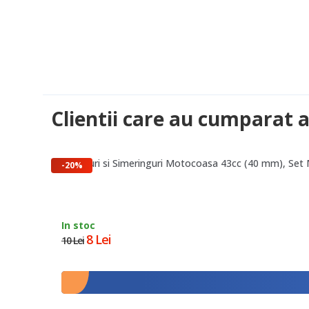
Clientii care au cumparat 
Garnituri si Simeringuri Motocoasa 43cc (40 mm), Set
-20%
In stoc
8 Lei
10 Lei