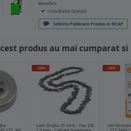
Beneficii
Consultanță Gratuită
Solicita Publicare Produs In SICAP
acest produs au mai cumparat si
-20%
-20%
jba
Lant Drujba 25 Dinti - Pas 3/8,
Ulei Motoare
 MS 171, MS
1.5 mm - Calitate Superioara
- 2TT-MAX (1