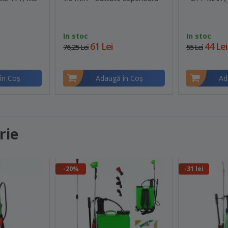
In stoc
In stoc
61 Lei
44 Lei
76,25 Lei
55 Lei
în Coş
Adaugă în Coş
Ad
rie
-20%
-31 lei