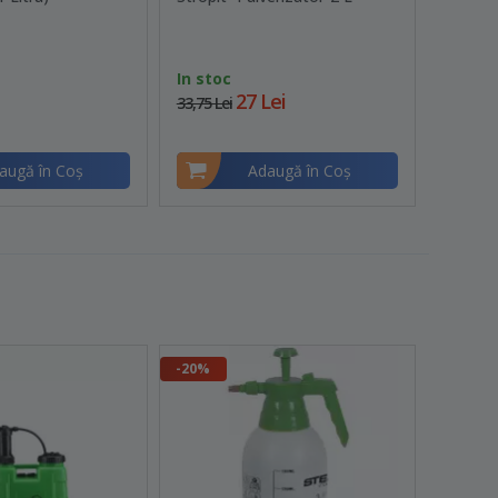
In stoc
In sto
27 Lei
33,75 Lei
13,75 Le
augă în Coş
Adaugă în Coş
-20%
-44.75 lei