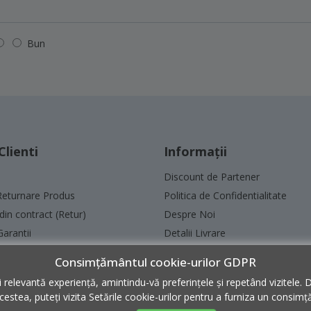
Bun
Clienti
Informaţii
Discount de Partener
Returnare Produs
Politica de Confidentialitate
din contract (Retur)
Despre Noi
Garantii
Detalii Livrare
L
Garanții
Consimțământul cookie-urilor GDPR
Politica de Retur
 relevantă experiență, amintindu-vă preferințele și repetând vizitele. 
Metode de Plata
acestea, puteți vizita Setările cookie-urilor pentru a furniza un consim
Politica de utilizare Cookie-uri