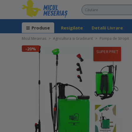
Produse
Resigilate
Detalii Livrare
Micul Meserias
Agricultura si Gradinarit
Pompa de Stropit
-20%
SUPER PREȚ