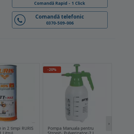
Comandă Rapid - 1 Click
Comandă telefonic
0370-509-006
-20%
-20%
›
 in 2 timpi RURIS
Pompa Manuala pentru
Clopot 
 Litru)
Stropit- Pulverizator-2 L
Micul 