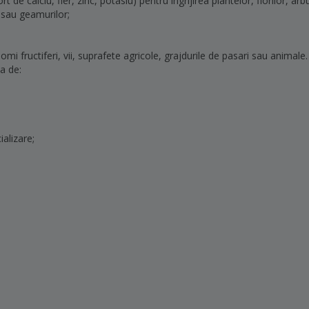
 de calciu, fier, zinc, potasiu) pentru ingrijirea plantelor, florilor, arbu
 sau geamurilor;
mi fructiferi, vii, suprafete agricole, grajdurile de pasari sau animale.
a de:
alizare;