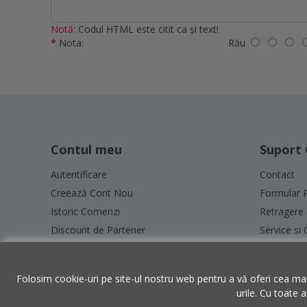
Notă:
Codul HTML este citit ca şi text!
Nota:
Rău
Contul meu
Suport 
Autentificare
Contact
Creează Cont Nou
Formular 
Istoric Comenzi
Retragere 
Discount de Partener
Service si 
Plata în Rate
ANPC - SA
ANPC
Folosim cookie-uri pe site-ul nostru web pentru a vă oferi cea mai
urile. Cu toate 