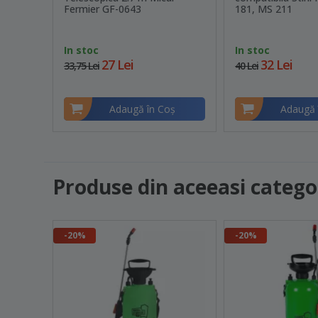
Fermier GF-0643
181, MS 211
In stoc
In stoc
27 Lei
32 Lei
33,75 Lei
40 Lei
Adaugă în Coş
Adaugă 
Produse din aceeasi catego
-20%
-20%