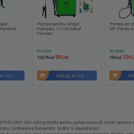
opit
Pompa pentru stropit
Pompa de st
, Pandora
manuala, 12 Litri,Micul
MF Pandora
Fermier
In stoc
In stoc
99 Lei
124 L
123,75 Lei
155 Lei
în Coş
Adaugă în Coş
Ad
010-S001-G01 este potrivita pentru pulverizarea de solutii apoase c
pentru combaterea buruienilor, bolilor si daunatorilor;