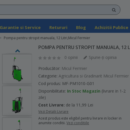
Garantie si Service
Retururi
Blog
Achizitii Publice
Pompa pentru stropit manuala, 12 Litri,Micul Fermier
POMPA PENTRU STROPIT MANUALA, 12 LI
0 opinii
Spune-ţi opinia
Producător:
Micul Fermier
Categorie:
Agricultura si Gradinarit Micul Fermier
Cod produs: MF-PM1010-G01
Disponibilitate:
In Stoc Magazin
(livrare in 1-2
zile)
Cost Livrare:
de la 11,99 Lei
Vezi Detalii Livrare
Acest produs este eligibil pentru livrare in locker in
anumite conditii.
Vezi conditiile