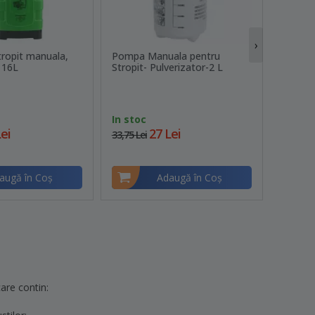
›
ropit manuala,
Pompa Manuala pentru
Pompa 
 16L
Stropit- Pulverizator-2 L
acumula
capacita
In stoc
In sto
ei
27 Lei
33,75 Lei
223,75 L
augă în Coş
Adaugă în Coş
are contin: