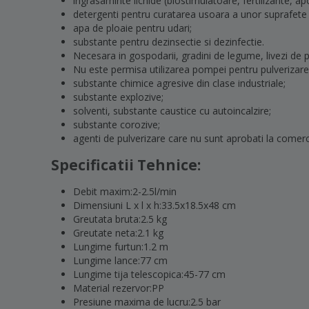
ingrasaminte lichide (biostimulatoare, fertilizante, aport
detergenti pentru curatarea usoara a unor suprafete
apa de ploaie pentru udari;
substante pentru dezinsectie si dezinfectie.
Necesara in gospodarii, gradini de legume, livezi de po
Nu este permisa utilizarea pompei pentru pulverizare
substante chimice agresive din clase industriale;
substante explozive;
solventi, substante caustice cu autoincalzire;
substante corozive;
agenti de pulverizare care nu sunt aprobati la comerci
Specificatii Tehnice:
Debit maxim:2-2.5l/min
Dimensiuni L x l x h:33.5x18.5x48 cm
Greutata bruta:2.5 kg
Greutate neta:2.1 kg
Lungime furtun:1.2 m
Lungime lance:77 cm
Lungime tija telescopica:45-77 cm
Material rezervor:PP
Presiune maxima de lucru:2.5 bar