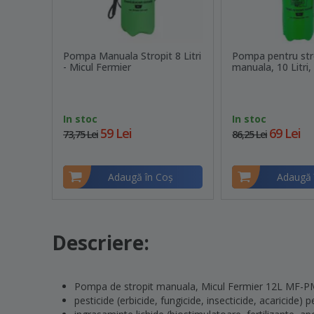
Pompa Manuala Stropit 8 Litri
Pompa pentru str
- Micul Fermier
manuala, 10 Litri
In stoc
In stoc
59 Lei
69 Lei
73,75 Lei
86,25 Lei
Adaugă în Coş
Adaugă 
Descriere:
Pompa de stropit manuala, Micul Fermier 12L MF-PM1
pesticide (erbicide, fungicide, insecticide, acaricide) 