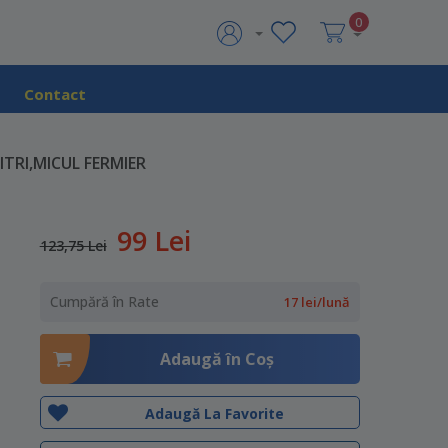
0
Contact
TRI,MICUL FERMIER
99 Lei
123,75 Lei
Cumpără în Rate
17 lei/lună
Adaugă în Coş
Adaugă La Favorite