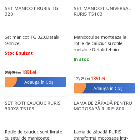
SET MANICOT RURIS TG
SET MANICOT UNIVERSAL
320
RURIS TS103
Set manicot TG 320.Detalii
Manicotul se monteaza la
tehnice..
rotile de cauciuc si rotile
metalice.Detalii tehnice..
Stoc Epuizat
In stoc
189 Lei
236,25 Lei
139 Lei
173,75 Lei
Adaugă în Coş
Adaugă în Coş
SET ROTI CAUCIUC RURIS
LAMA DE ZĂPADĂ PENTRU
500X8 TS103
MOTOSAPĂ RURIS 800L
Rotile de cauciuc sunt livrate
Lama de zăpadă RURIS
cu setul de manicoate
transformă motosapa într-