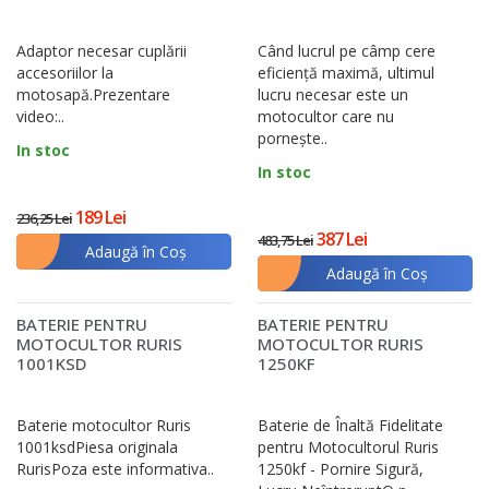
TS103
Adaptor necesar cuplării
Când lucrul pe câmp cere
accesoriilor la
eficiență maximă, ultimul
motosapă.Prezentare
lucru necesar este un
video:..
motocultor care nu
pornește..
In stoc
In stoc
189 Lei
236,25 Lei
387 Lei
483,75 Lei
Adaugă în Coş
Adaugă în Coş
BATERIE PENTRU
BATERIE PENTRU
MOTOCULTOR RURIS
MOTOCULTOR RURIS
1001KSD
1250KF
Baterie motocultor Ruris
Baterie de Înaltă Fidelitate
1001ksdPiesa originala
pentru Motocultorul Ruris
RurisPoza este informativa..
1250kf - Pornire Sigură,