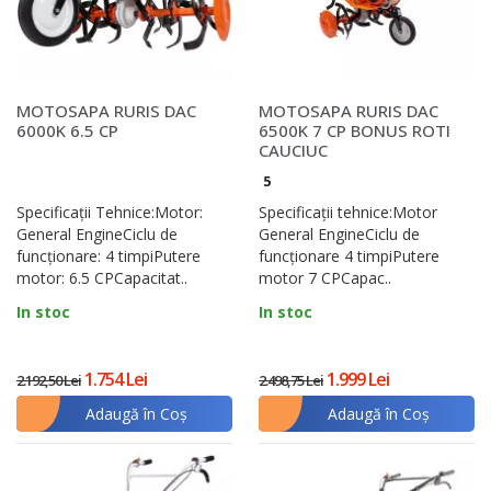
MOTOSAPA RURIS DAC
MOTOSAPA RURIS DAC
6000K 6.5 CP
6500K 7 CP BONUS ROTI
CAUCIUC
5
Specificații Tehnice:Motor:
Specificații tehnice:Motor
General EngineCiclu de
General EngineCiclu de
funcţionare: 4 timpiPutere
funcţionare 4 timpiPutere
motor: 6.5 CPCapacitat..
motor 7 CPCapac..
In stoc
In stoc
1.754 Lei
1.999 Lei
2.192,50 Lei
2.498,75 Lei
Adaugă în Coş
Adaugă în Coş