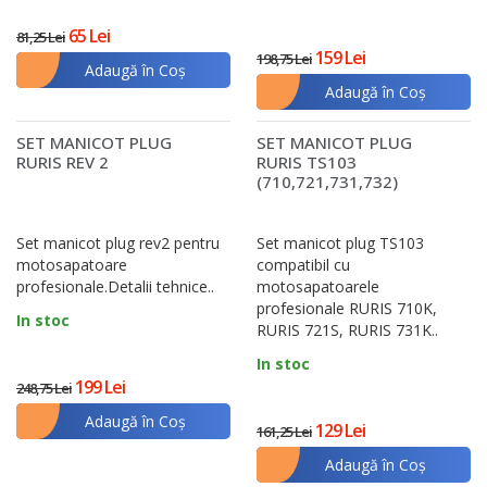
65 Lei
81,25 Lei
159 Lei
198,75 Lei
Adaugă în Coş
Adaugă în Coş
SET MANICOT PLUG
SET MANICOT PLUG
RURIS REV 2
RURIS TS103
(710,721,731,732)
Set manicot plug rev2 pentru
Set manicot plug TS103
motosapatoare
compatibil cu
profesionale.Detalii tehnice..
motosapatoarele
profesionale RURIS 710K,
In stoc
RURIS 721S, RURIS 731K..
In stoc
199 Lei
248,75 Lei
Adaugă în Coş
129 Lei
161,25 Lei
Adaugă în Coş