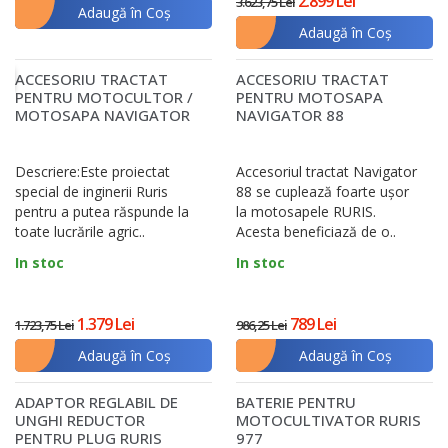
2.899 Lei
3.623,75 Lei
Adaugă în Coş
Adaugă în Coş
ACCESORIU TRACTAT
ACCESORIU TRACTAT
Ț
PENTRU MOTOCULTOR /
PENTRU MOTOSAPA
MOTOSAPA NAVIGATOR
NAVIGATOR 88
99
Descriere:Este proiectat
Accesoriul tractat Navigator
special de inginerii Ruris
88 se cuplează foarte ușor
pentru a putea răspunde la
la motosapele RURIS.
toate lucrările agric..
Acesta beneficiază de o..
In stoc
In stoc
1.379 Lei
789 Lei
1.723,75 Lei
986,25 Lei
Adaugă în Coş
Adaugă în Coş
ADAPTOR REGLABIL DE
BATERIE PENTRU
UNGHI REDUCTOR
MOTOCULTIVATOR RURIS
PENTRU PLUG RURIS
977