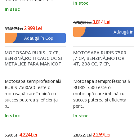
In stoc
In stoc
3.814 Lei
4.767,50 Lei
2.999 Lei
3.748,75 Lei
Adaugă în C
Adaugă în Coş
MOTOSAPA RURIS , 7 CP,
MOTOSAPA RURIS 7500
BENZINĂ,ROTI CAUCIUC SI
,7 CP, BENZINĂ,MOTOR
METALICE FARA MANICOT,
4T, 208 CC, 7 CP,
RARITA, P..
APRINDERE ELECTRONIC..
Motosapa semiprofesională
Motosapa semiprofesională
RURIS 7500ACC este o
RURIS 7500 este o
motosapă care îmbină cu
motosapă care îmbină cu
succes puterea și eficiența
succes puterea și eficiența
p..
pent..
In stoc
In stoc
4.224 Lei
2.269 Lei
5.280 Lei
2.836,25 Lei