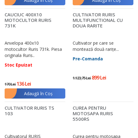
Adaugă în Coş
Adaugă în Coş
CAUCIUC 400X10
CULTIVATOR RURIS
MOTOCULTOR RURIS
MULTIFUNCTIONAL CU
731K
DOUA RARITE
Anvelopa 400x10
Cultivator pe care se
motocultor Ruris 731k. Piesa
montează două rariţe...
originala Ruris..
Pre-Comanda
Stoc Epuizat
899 Lei
1.123,75 Lei
136 Lei
170 Lei
Adaugă în Coş
CULTIVATOR RURIS TS
CUREA PENTRU
103
MOTOSAPA RURIS
5500RS
Cultivatorul RURIS
Curea pentru motosapa