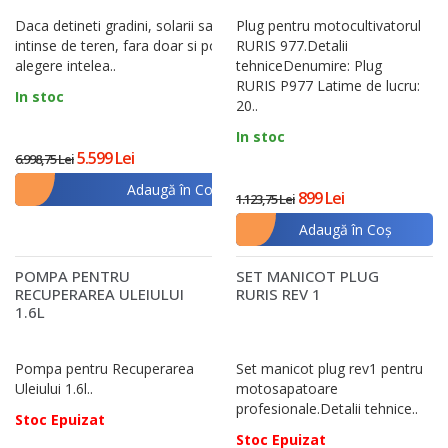
Daca detineti gradini, solarii sau suprafete
Plug pentru motocultivatorul
intinse de teren, fara doar si poate, o
RURIS 977.Detalii
alegere intelea..
tehniceDenumire: Plug
RURIS P977 Latime de lucru:
In stoc
20..
In stoc
5.599 Lei
6.998,75 Lei
Adaugă în Coş
899 Lei
1.123,75 Lei
Adaugă în Coş
POMPA PENTRU
SET MANICOT PLUG
RECUPERAREA ULEIULUI
RURIS REV 1
1.6L
Pompa pentru Recuperarea
Set manicot plug rev1 pentru
Uleiului 1.6l..
motosapatoare
profesionale.Detalii tehnice..
Stoc Epuizat
Stoc Epuizat