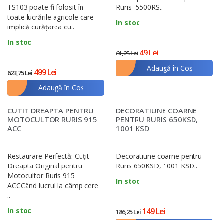
TS103 poate fi folosit în
Ruris 5500RS..
toate lucrările agricole care
In stoc
implică curăţarea cu..
In stoc
49 Lei
61,25 Lei
Adaugă în Coş
499 Lei
623,75 Lei
Adaugă în Coş
CUTIT DREAPTA PENTRU
DECORATIUNE COARNE
MOTOCULTOR RURIS 915
PENTRU RURIS 650KSD,
ACC
1001 KSD
Restaurare Perfectă: Cuțit
Decoratiune coarne pentru
Dreapta Original pentru
Ruris 650KSD, 1001 KSD..
Motocultor Ruris 915
In stoc
ACCCând lucrul la câmp cere
..
In stoc
149 Lei
186,25 Lei