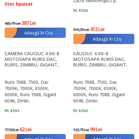
Lucru NeîntreruptO p..
Stoc Epuizat
In stoc
387 Lei
483,75 Lei
413 Lei
516,25 Lei
Adaugă în Coş
Adaugă în Coş
CAMERA CAUCIUC 4.00-8
CAUCIUC 4.00-8
Ț
SUPER PREȚ
MOTOSAPA RURIS DAC,
MOTOSAPA RURIS DAC,
RURIS, ZIMBRU, GIGANT,
RURIS, ZIMBRU, GIGANT,
6CP, 6.5CP, 7CP
6CP, 6.5CP, 7CP - FARA..
Ruris 7088, 7500, Dac
Ruris 7088, 7500, Dac
7009K, 7000K, 6500K,
7009K, 7000K, 6500K,
6000K, Ruris 7088, Gigant
6000K, Ruris 7088, Gigant
6048, Zimbr..
6048, Zimbr..
In stoc
In stoc
62 Lei
99 Lei
77,50 Lei
123,75 Lei