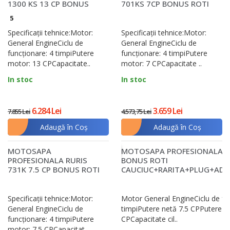
1300 KS 13 CP BONUS
701KS 7CP BONUS ROTI
ROTI CAUCIUC+ PLUG
CAUCIUC + PLUG
5
REVERSIBIL RE..
REVERSIBIL MIC +..
Specificații tehnice:Motor:
Specificații tehnice:Motor:
General EngineCiclu de
General EngineCiclu de
funcţionare: 4 timpiPutere
funcţionare: 4 timpiPutere
motor: 13 CPCapacitate..
motor: 7 CPCapacitate ..
In stoc
In stoc
6.284 Lei
3.659 Lei
7.855 Lei
4.573,75 Lei
Adaugă în Coş
Adaugă în Coş
MOTOSAPA
MOTOSAPA PROFESIONALA R
SUPER PREȚ
PROFESIONALA RURIS
BONUS ROTI
731K 7.5 CP BONUS ROTI
CAUCIUC+RARITA+PLUG+ADA
CAUCIUC, RARITA, ROTI
METALIC..
Specificații tehnice:Motor:
Motor General EngineCiclu de fu
General EngineCiclu de
timpiPutere netă 7.5 CPPutere 
funcţionare: 4 timpiPutere
CPCapacitate cil..
motor: 7.5 CPCapacitat..