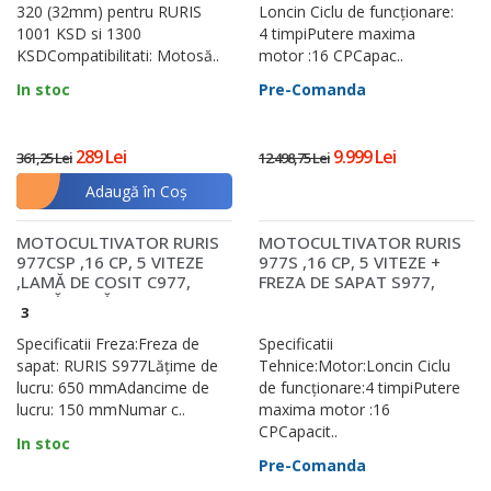
320 (32mm) pentru RURIS
Loncin Ciclu de funcţionare:
1001 KSD si 1300
4 timpiPutere maxima
KSDCompatibilitati: Motosă..
motor :16 CPCapac..
In stoc
Pre-Comanda
289 Lei
9.999 Lei
361,25 Lei
12.498,75 Lei
Adaugă în Coş
MOTOCULTIVATOR RURIS
MOTOCULTIVATOR RURIS
977CSP ,16 CP, 5 VITEZE
977S ,16 CP, 5 VITEZE +
,LAMĂ DE COSIT C977,
FREZA DE SAPAT S977,
FREZĂ DE SĂ..
BENZINA, MODEL..
3
Specificatii Freza:Freza de
Specificatii
sapat: RURIS S977Lăţime de
Tehnice:Motor:Loncin Ciclu
lucru: 650 mmAdancime de
de funcţionare:4 timpiPutere
lucru: 150 mmNumar c..
maxima motor :16
CPCapacit..
In stoc
Pre-Comanda