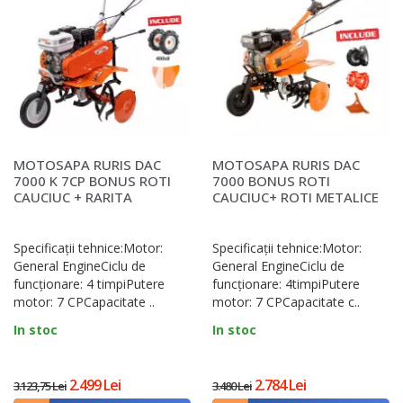
MOTOSAPA RURIS DAC
MOTOSAPA RURIS DAC
7000 K 7CP BONUS ROTI
7000 BONUS ROTI
CAUCIUC + RARITA
CAUCIUC+ ROTI METALICE
300 FARA MANICOT+
RARI..
Specificații tehnice:Motor:
Specificații tehnice:Motor:
General EngineCiclu de
General EngineCiclu de
funcţionare: 4 timpiPutere
funcţionare: 4timpiPutere
motor: 7 CPCapacitate ..
motor: 7 CPCapacitate c..
In stoc
In stoc
2.499 Lei
2.784 Lei
3.123,75 Lei
3.480 Lei