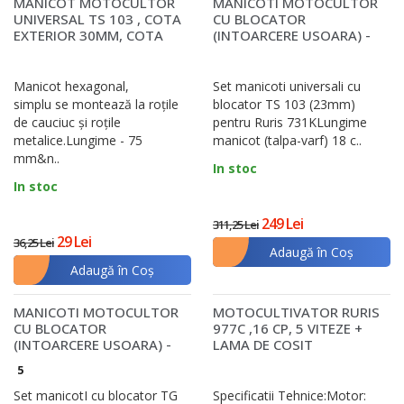
MANICOT MOTOCULTOR
MANICOTI MOTOCULTOR
UNIVERSAL TS 103 , COTA
CU BLOCATOR
EXTERIOR 30MM, COTA
(INTOARCERE USOARA) -
INTERIOR 24MM, LU..
TS 103 (INTERIOR 23MM)
PE..
Manicot hexagonal,
Set manicoti universali cu
simplu se montează la roţile
blocator TS 103 (23mm)
de cauciuc şi roţile
pentru Ruris 731KLungime
metalice.Lungime - 75
manicot (talpa-varf) 18 c..
mm&n..
In stoc
In stoc
249 Lei
311,25 Lei
29 Lei
36,25 Lei
Adaugă în Coş
Adaugă în Coş
MANICOTI MOTOCULTOR
MOTOCULTIVATOR RURIS
CU BLOCATOR
977C ,16 CP, 5 VITEZE +
(INTOARCERE USOARA) -
LAMA DE COSIT
TG 320 (INTERIOR 32MM)
C977,MODEL NOU
5
PEN..
Set manicotI cu blocator TG
Specificatii Tehnice:Motor: