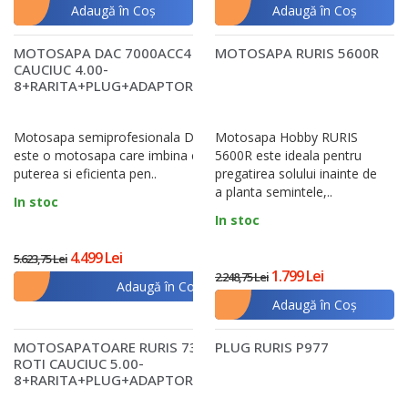
Adaugă în Coş
Adaugă în Coş
MOTOSAPA DAC 7000ACC4 + ROTI
MOTOSAPA RURIS 5600R
CAUCIUC 4.00-
8+RARITA+PLUG+ADAPTOR+DISPOZITIV
SCOS..
Motosapa semiprofesionala DAC 7000ACC
Motosapa Hobby RURIS
este o motosapa care imbina cu succes
5600R este ideala pentru
puterea si eficienta pen..
pregatirea solului inainte de
a planta semintele,..
In stoc
In stoc
4.499 Lei
5.623,75 Lei
1.799 Lei
2.248,75 Lei
Adaugă în Coş
Adaugă în Coş
MOTOSAPATOARE RURIS 731ACC3 +
PLUG RURIS P977
ROTI CAUCIUC 5.00-
8+RARITA+PLUG+ADAPTOR+DISPOZITI..