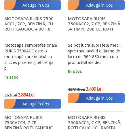
Adaugă în Coş
Adaugă în Coş
MOTOSAPA RURIS 7500
MOTOSAPA RURIS
ACC1, 7CP, BENZINĂ, CU
7500ACC2, 7 CP, BENZINĂ
ROTI CAUCIUC 4.00 - 8,
,4 TIMPI, 208 CC, ROTI
RARITA, ROTI..
CAUCIUC 4.00-8 + ..
Motosapa semiprofesională
Se pot lucra suprafețe medii
RURIS 7500ACC este o
spre mari având o lățime de
motosapă care îmbină cu
lucru de 560-830 mm, cu o
succes puterea și eficiența
productivitate de..
p..
In stoc
In stoc
3.499 Lei
4.373,75 Lei
2.884 Lei
3.605 Lei
Adaugă în Coş
Adaugă în Coş
MOTOSAPA RURIS
MOTOSAPA RURIS
7500ACC4, 7 CP,
7500ACC5, 7 CP, BENZINĂ,
BENZINĂ,ROTI CAUCIUC
ROTI CAUCIUC , RARITA