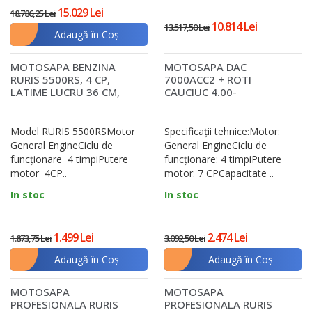
15.029 Lei
18.786,25 Lei
10.814 Lei
13.517,50 Lei
Adaugă în Coş
MOTOSAPA BENZINA
MOTOSAPA DAC
RURIS 5500RS, 4 CP,
7000ACC2 + ROTI
LATIME LUCRU 36 CM,
CAUCIUC 4.00-
ADANCIME LUCRU 10-26
8+PLUG+ADAPTOR+ROTI
CM
METALICE 350 FARA ..
Model RURIS 5500RSMotor
Specificații tehnice:Motor:
General EngineCiclu de
General EngineCiclu de
funcționare 4 timpiPutere
funcţionare: 4 timpiPutere
motor 4CP..
motor: 7 CPCapacitate ..
In stoc
In stoc
1.499 Lei
2.474 Lei
1.873,75 Lei
3.092,50 Lei
Adaugă în Coş
Adaugă în Coş
MOTOSAPA
MOTOSAPA
PROFESIONALA RURIS
PROFESIONALA RURIS