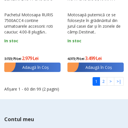
4.00-8, PLUG, ADAPTOR,
AJUSTABILA, PLUG,..
ROTI..
Pachetul Motosapa RURIS
Motosapă puternică ce se
7500ACC4 contine
foloseşte în grădinăritul din
urmatoarele accesorii: roti
jurul casei dar şi în zonele de
cauciuc 4.00-8 plug&n..
câmp.Destinat..
In stoc
In stoc
2.979 Lei
3.499 Lei
3.723,75 Lei
4.373,75 Lei
Adaugă în Coş
Adaugă în Coş
1
2
>
>|
Afişare 1 - 60 din 99 (2 pagini)
Contul meu