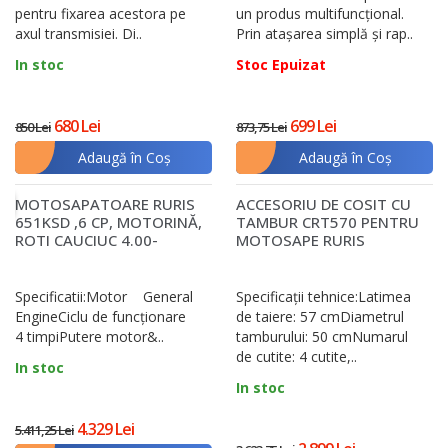
pentru fixarea acestora pe
un produs multifuncțional.
axul transmisiei. Di..
Prin atașarea simplă și rap..
In stoc
Stoc Epuizat
680 Lei
699 Lei
850 Lei
873,75 Lei
Adaugă în Coş
Adaugă în Coş
MOTOSAPATOARE RURIS
ACCESORIU DE COSIT CU
Ț
651KSD ,6 CP, MOTORINĂ,
TAMBUR CRT570 PENTRU
ROTI CAUCIUC 4.00-
MOTOSAPE RURIS
8+RARITA+ROTI ME..
Specificatii:Motor General
Specificații tehnice:Latimea
EngineCiclu de funcţionare
de taiere: 57 cmDiametrul
4 timpiPutere motor&..
tamburului: 50 cmNumarul
de cutite: 4 cutite,..
In stoc
In stoc
4.329 Lei
5.411,25 Lei