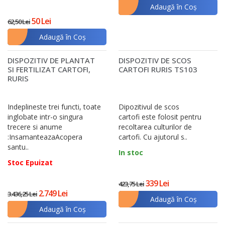
Adaugă în Coş
50 Lei
62,50 Lei
Adaugă în Coş
DISPOZITIV DE PLANTAT
DISPOZITIV DE SCOS
SI FERTILIZAT CARTOFI,
CARTOFI RURIS TS103
RURIS
Indeplineste trei functi, toate
Dipozitivul de scos
inglobate intr-o singura
cartofi este folosit pentru
trecere si anume
recoltarea culturilor de
:InsamanteazaAcopera
cartofi. Cu ajutorul s..
santu..
In stoc
Stoc Epuizat
339 Lei
423,75 Lei
2.749 Lei
3.436,25 Lei
Adaugă în Coş
Adaugă în Coş