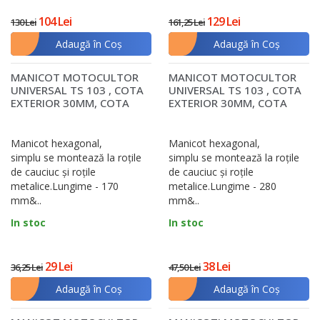
104 Lei
129 Lei
130 Lei
161,25 Lei
Adaugă în Coş
Adaugă în Coş
MANICOT MOTOCULTOR
MANICOT MOTOCULTOR
UNIVERSAL TS 103 , COTA
UNIVERSAL TS 103 , COTA
EXTERIOR 30MM, COTA
EXTERIOR 30MM, COTA
INTERIOR 24MM, LU..
INTERIOR 24MM, LU..
Manicot hexagonal,
Manicot hexagonal,
simplu se montează la roţile
simplu se montează la roţile
de cauciuc şi roţile
de cauciuc şi roţile
metalice.Lungime - 170
metalice.Lungime - 280
mm&..
mm&..
In stoc
In stoc
29 Lei
38 Lei
36,25 Lei
47,50 Lei
Adaugă în Coş
Adaugă în Coş