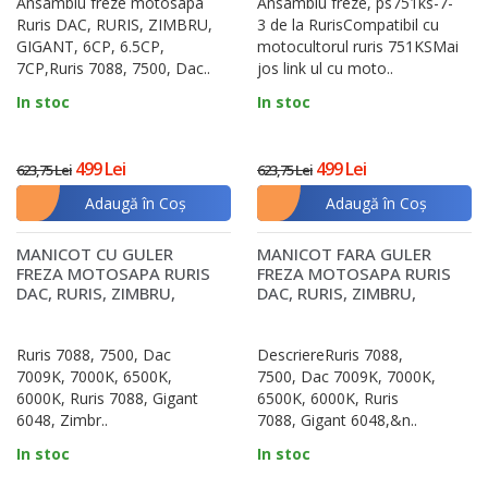
Ansamblu freze motosapa
Ansamblu freze, ps751ks-7-
Ruris DAC, RURIS, ZIMBRU,
3 de la RurisCompatibil cu
GIGANT, 6CP, 6.5CP,
motocultorul ruris 751KSMai
7CP,Ruris 7088, 7500, Dac..
jos link ul cu moto..
In stoc
In stoc
499 Lei
499 Lei
623,75 Lei
623,75 Lei
Adaugă în Coş
Adaugă în Coş
MANICOT CU GULER
MANICOT FARA GULER
FREZA MOTOSAPA RURIS
FREZA MOTOSAPA RURIS
DAC, RURIS, ZIMBRU,
DAC, RURIS, ZIMBRU,
GIGANT, 6CP, 6.5CP, 7C..
GIGANT, 6CP, 6.5CP, ..
Ruris 7088, 7500, Dac
DescriereRuris 7088,
7009K, 7000K, 6500K,
7500, Dac 7009K, 7000K,
6000K, Ruris 7088, Gigant
6500K, 6000K, Ruris
6048, Zimbr..
7088, Gigant 6048,&n..
In stoc
In stoc