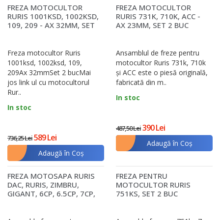
FREZA MOTOCULTOR
FREZA MOTOCULTOR
RURIS 1001KSD, 1002KSD,
RURIS 731K, 710K, ACC -
109, 209 - AX 32MM, SET
AX 23MM, SET 2 BUC
2 BUC
Freza motocultor Ruris
Ansamblul de freze pentru
1001ksd, 1002ksd, 109,
motocultor Ruris 731k, 710k
209Ax 32mmSet 2 bucMai
și ACC este o piesă originală,
jos link ul cu motocultorul
fabricată din m..
Rur..
In stoc
In stoc
390 Lei
487,50 Lei
589 Lei
736,25 Lei
Adaugă în Coş
Adaugă în Coş
FREZA MOTOSAPA RURIS
FREZA PENTRU
DAC, RURIS, ZIMBRU,
MOTOCULTOR RURIS
GIGANT, 6CP, 6.5CP, 7CP,
751KS, SET 2 BUC
- AX HEXAGONA..