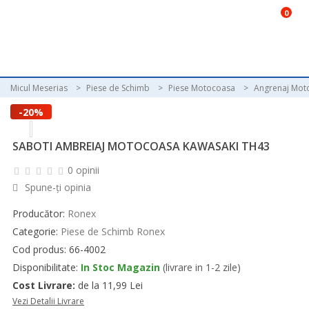
0
Micul Meserias
Piese de Schimb
Piese Motocoasa
Angrenaj Mot
-20%
SABOTI AMBREIAJ MOTOCOASA KAWASAKI TH43
0 opinii
Spune-ţi opinia
Producător:
Ronex
Categorie:
Piese de Schimb Ronex
Cod produs: 66-4002
Disponibilitate:
In Stoc Magazin
(livrare in 1-2 zile)
Cost Livrare:
de la 11,99 Lei
Vezi Detalii Livrare