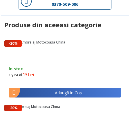
0370-509-006
Produse din aceeasi categorie
Saboti Ambreiaj Motocoasa China
-20%
In stoc
13 Lei
16,25 Lei
Adaugă în Coş
Arc Ambreiaj Motocoasa China
-20%