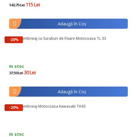
115 Lei
143,75 Lei
Adaugă în Coş
Saboti Ambreiaj cu Suruburi de Fixare Motocoasa TL 33
-20%
In stoc
30 Lei
37,50 Lei
Adaugă în Coş
Saboti Ambreiaj Motocoasa Kawasaki TH43
-20%
In stoc