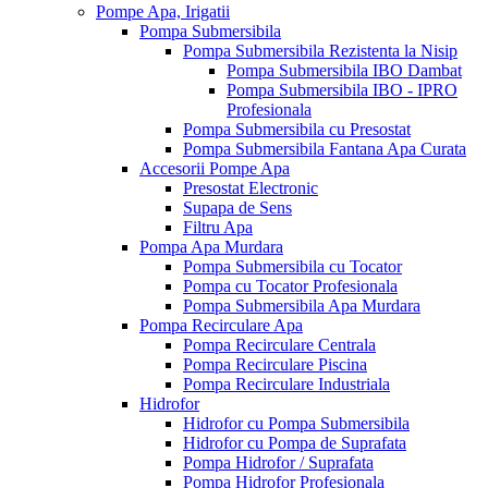
Pompe Apa, Irigatii
Pompa Submersibila
Pompa Submersibila Rezistenta la Nisip
Pompa Submersibila IBO Dambat
Pompa Submersibila IBO - IPRO
Profesionala
Pompa Submersibila cu Presostat
Pompa Submersibila Fantana Apa Curata
Accesorii Pompe Apa
Presostat Electronic
Supapa de Sens
Filtru Apa
Pompa Apa Murdara
Pompa Submersibila cu Tocator
Pompa cu Tocator Profesionala
Pompa Submersibila Apa Murdara
Pompa Recirculare Apa
Pompa Recirculare Centrala
Pompa Recirculare Piscina
Pompa Recirculare Industriala
Hidrofor
Hidrofor cu Pompa Submersibila
Hidrofor cu Pompa de Suprafata
Pompa Hidrofor / Suprafata
Pompa Hidrofor Profesionala