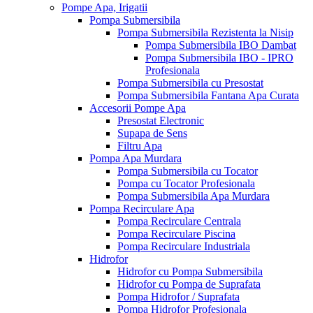
Pompe Apa, Irigatii
Pompa Submersibila
Pompa Submersibila Rezistenta la Nisip
Pompa Submersibila IBO Dambat
Pompa Submersibila IBO - IPRO
Profesionala
Pompa Submersibila cu Presostat
Pompa Submersibila Fantana Apa Curata
Accesorii Pompe Apa
Presostat Electronic
Supapa de Sens
Filtru Apa
Pompa Apa Murdara
Pompa Submersibila cu Tocator
Pompa cu Tocator Profesionala
Pompa Submersibila Apa Murdara
Pompa Recirculare Apa
Pompa Recirculare Centrala
Pompa Recirculare Piscina
Pompa Recirculare Industriala
Hidrofor
Hidrofor cu Pompa Submersibila
Hidrofor cu Pompa de Suprafata
Pompa Hidrofor / Suprafata
Pompa Hidrofor Profesionala