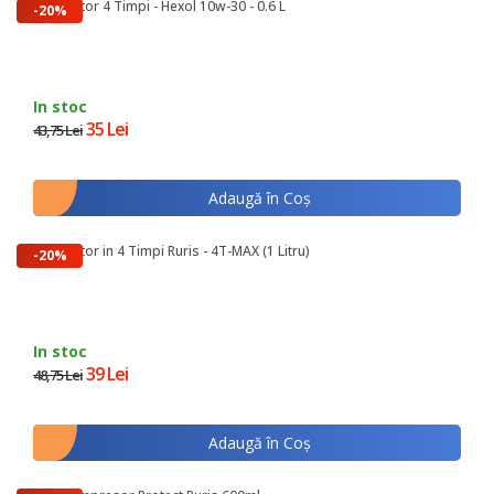
Ulei Motor 4 Timpi - Hexol 10w-30 - 0.6 L
-20%
In stoc
35 Lei
43,75 Lei
Adaugă în Coş
Ulei Motor in 4 Timpi Ruris - 4T-MAX (1 Litru)
-20%
In stoc
39 Lei
48,75 Lei
Adaugă în Coş