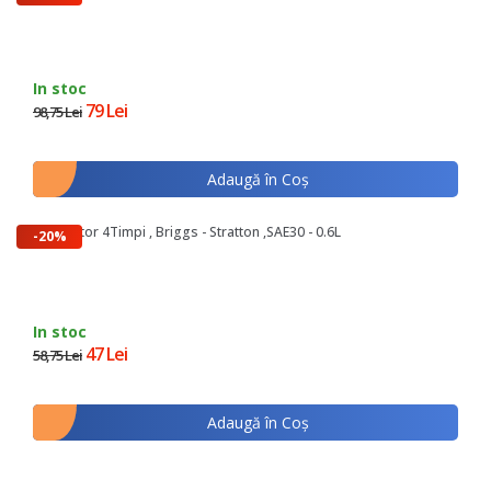
In stoc
79 Lei
98,75 Lei
Adaugă în Coş
Ulei Motor 4Timpi , Briggs - Stratton ,SAE30 - 0.6L
-20%
In stoc
47 Lei
58,75 Lei
Adaugă în Coş