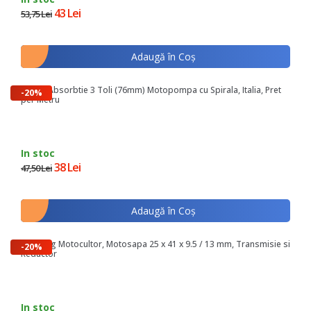
43 Lei
53,75 Lei
Adaugă în Coş
Furtun Absorbtie 3 Toli (76mm) Motopompa cu Spirala, Italia, Pret
-20%
per Metru
In stoc
38 Lei
47,50 Lei
Adaugă în Coş
Simering Motocultor, Motosapa 25 x 41 x 9.5 / 13 mm, Transmisie si
-20%
Reductor
In stoc