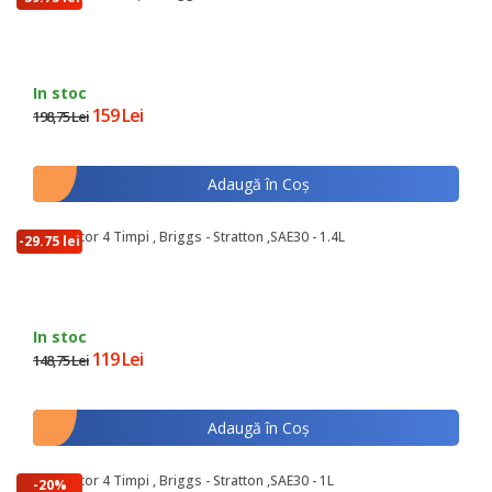
In stoc
159 Lei
198,75 Lei
Adaugă în Coş
Ulei Motor 4 Timpi , Briggs - Stratton ,SAE30 - 1.4L
-29.75 lei
In stoc
119 Lei
148,75 Lei
Adaugă în Coş
Ulei Motor 4 Timpi , Briggs - Stratton ,SAE30 - 1L
-20%