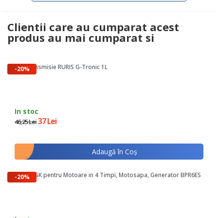
Clientii care au cumparat acest
produs au mai cumparat si
Ulei transmisie RURIS G-Tronic 1L
-20%
In stoc
37 Lei
46,25 Lei
Adaugă în Coş
Bujie NGK pentru Motoare in 4 Timpi, Motosapa, Generator BPR6ES
-20%