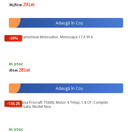
29 Lei
36,25 Lei
Adaugă în Coş
Curea Transmisie Motocultor, Motosapa 17 X 914
-20%
In stoc
28 Lei
35 Lei
Adaugă în Coş
Motocoasa Procraft T5600, Motor 4 Timpi, 1.8 CP, Complet
-136.25
Accesorizata, Model Nou
lei
In stoc