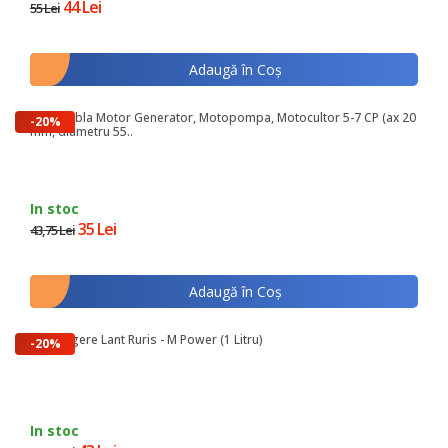
44 Lei
55 Lei
Adaugă în Coş
Fulie Dubla Motor Generator, Motopompa, Motocultor 5-7 CP (ax 20
-20%
mm, diametru 55..
In stoc
35 Lei
43,75 Lei
Adaugă în Coş
Ulei Ungere Lant Ruris - M Power (1 Litru)
-20%
In stoc