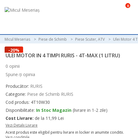
0
Micul Meserias
Piese de Schimb
Piese Scuter, ATV
Ulei Motor 4 
-20%
ULEI MOTOR IN 4 TIMPI RURIS - 4T-MAX (1 LITRU)
0 opinii
Spune-ţi opinia
Producător:
RURIS
Categorie:
Piese de Schimb RURIS
Cod produs: 4T10W30
Disponibilitate:
In Stoc Magazin
(livrare in 1-2 zile)
Cost Livrare:
de la 11,99 Lei
Vezi Detalii Livrare
Acest produs este eligibil pentru livrare in locker in anumite conditii.
Vezi conditiile