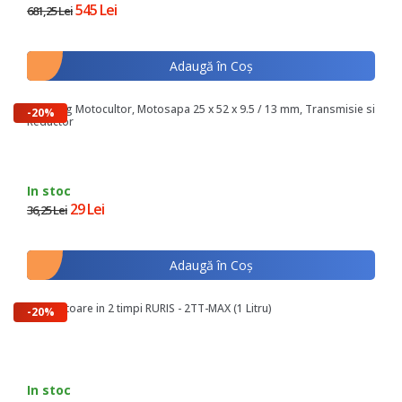
545 Lei
681,25 Lei
Adaugă în Coş
Simering Motocultor, Motosapa 25 x 52 x 9.5 / 13 mm, Transmisie si
-20%
Reductor
In stoc
29 Lei
36,25 Lei
Adaugă în Coş
Ulei Motoare in 2 timpi RURIS - 2TT-MAX (1 Litru)
-20%
In stoc