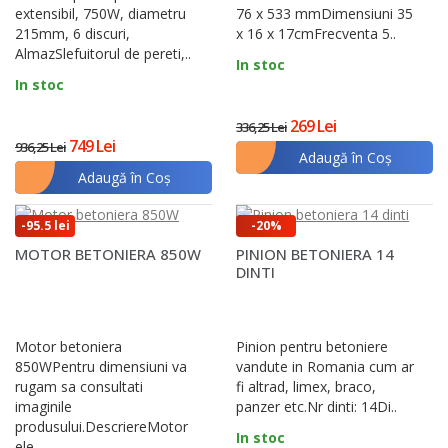
extensibil, 750W, diametru
76 x 533 mmDimensiuni 35
215mm, 6 discuri,
x 16 x 17cmFrecventa 5..
AlmazSlefuitorul de pereti,..
In stoc
In stoc
269 Lei
336,25 Lei
749 Lei
936,25 Lei
Adaugă în Coş
Adaugă în Coş
-95.5 lei
-20%
MOTOR BETONIERA 850W
PINION BETONIERA 14
DINTI
Motor betoniera
Pinion pentru betoniere
850WPentru dimensiuni va
vandute in Romania cum ar
rugam sa consultati
fi altrad, limex, braco,
imaginile
panzer etc.Nr dinti: 14Di..
produsului.DescriereMotor
In stoc
ele..