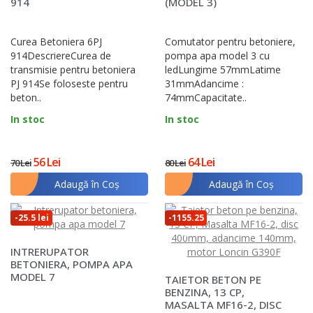
914
(MODEL 3)
Curea Betoniera 6PJ
Comutator pentru betoniere,
914DescriereCurea de
pompa apa model 3 cu
transmisie pentru betoniera
ledLungime 57mmLatime
PJ 914Se foloseste pentru
31mmAdancime :
beton..
74mmCapacitate..
In stoc
In stoc
56 Lei
64 Lei
70 Lei
80 Lei
Adaugă în Coş
Adaugă în Coş
-25.5 lei
-1155.25
lei
INTRERUPATOR
BETONIERA, POMPA APA
MODEL 7
TAIETOR BETON PE
BENZINA, 13 CP,
MASALTA MF16-2, DISC