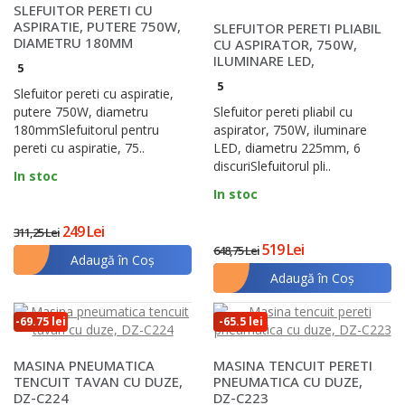
SLEFUITOR PERETI CU
ASPIRATIE, PUTERE 750W,
SLEFUITOR PERETI PLIABIL
DIAMETRU 180MM
CU ASPIRATOR, 750W,
ILUMINARE LED,
5
DIAMETRU 225MM, 6 DI..
5
Slefuitor pereti cu aspiratie,
putere 750W, diametru
Slefuitor pereti pliabil cu
180mmSlefuitorul pentru
aspirator, 750W, iluminare
pereti cu aspiratie, 75..
LED, diametru 225mm, 6
discuriSlefuitorul pli..
In stoc
In stoc
249 Lei
311,25 Lei
519 Lei
648,75 Lei
Adaugă în Coş
Adaugă în Coş
-69.75 lei
-65.5 lei
MASINA PNEUMATICA
MASINA TENCUIT PERETI
TENCUIT TAVAN CU DUZE,
PNEUMATICA CU DUZE,
DZ-C224
DZ-C223