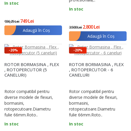
In stoc
In stoc
749 Lei
936,25 Lei
2.800 Lei
3.500 Lei
Adaugă în Coş
Adaugă în Coş
-20%
-20%
ROTOR BORMASINA , FLEX
ROTOR BORMASINA , FLEX
, ROTOPERCUTOR (5
, ROTOPERCUTOR - 6
CANELURI)
CANELURI
Rotor compatibil pentru
Rotor compatibil pentru
diverse modele de flexuri,
diverse modele de flexuri,
bormasini,
bormasini,
rotopecutoare.Diametru
rotopecutoare.Diametru
fulie 66mm.Roto..
fulie 66mm.Roto..
In stoc
In stoc