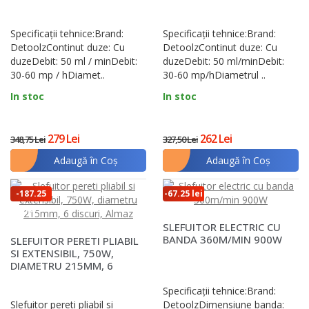
Specificații tehnice:Brand:
Specificații tehnice:Brand:
DetoolzContinut duze: Cu
DetoolzContinut duze: Cu
duzeDebit: 50 ml / minDebit:
duzeDebit: 50 ml/minDebit:
30-60 mp / hDiamet..
30-60 mp/hDiametrul ..
In stoc
In stoc
279 Lei
262 Lei
348,75 Lei
327,50 Lei
Adaugă în Coş
Adaugă în Coş
-187.25
-67.25 lei
lei
SLEFUITOR ELECTRIC CU
BANDA 360M/MIN 900W
SLEFUITOR PERETI PLIABIL
SI EXTENSIBIL, 750W,
DIAMETRU 215MM, 6
DISCURI, ALMAZ
Specificații tehnice:Brand:
Slefuitor pereti pliabil si
DetoolzDimensiune banda: