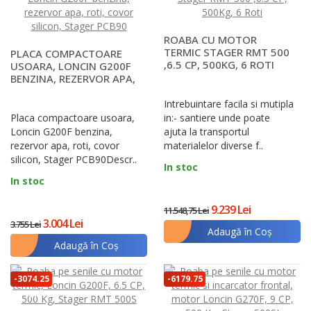
lei
ROABA CU MOTOR
TERMIC STAGER RMT 500
PLACA COMPACTOARE
,6.5 CP, 500KG, 6 ROTI
USOARA, LONCIN G200F
BENZINA, REZERVOR APA,
ROTI, COVOR SILICO..
Intrebuintare facila si mutipla
Placa compactoare usoara,
in:- santiere unde poate
Loncin G200F benzina,
ajuta la transportul
rezervor apa, roti, covor
materialelor diverse f..
silicon, Stager PCB90Descr..
In stoc
In stoc
9.239 Lei
11.548,75 Lei
3.004 Lei
3.755 Lei
Adaugă în Coş
Adaugă în Coş
-3074.25
-6179.75
lei
lei