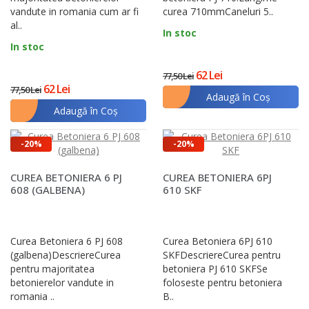
vandute in romania cum ar fi
curea 710mmCaneluri 5..
al..
In stoc
In stoc
62 Lei
77,50 Lei
62 Lei
77,50 Lei
Adaugă în Coş
Adaugă în Coş
-20%
-20%
CUREA BETONIERA 6 PJ
CUREA BETONIERA 6PJ
608 (GALBENA)
610 SKF
Curea Betoniera 6 PJ 608
Curea Betoniera 6PJ 610
(galbena)DescriereCurea
SKFDescriereCurea pentru
pentru majoritatea
betoniera PJ 610 SKFSe
betonierelor vandute in
foloseste pentru betoniera
romania ..
B..