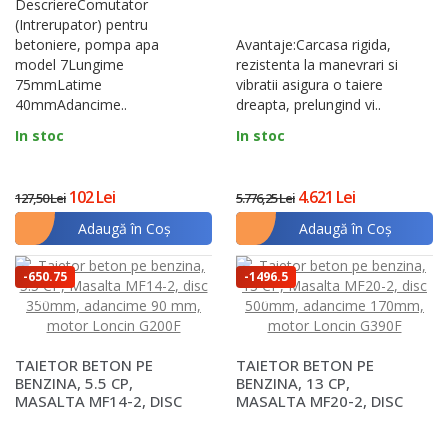
DescriereComutator
400MM, ADANCIME
140MM, MOT..
(Intrerupator) pentru
betoniere, pompa apa
Avantaje:Carcasa rigida,
model 7Lungime
rezistenta la manevrari si
75mmLatime
vibratii asigura o taiere
40mmAdancime..
dreapta, prelungind vi..
In stoc
In stoc
102 Lei
4.621 Lei
127,50 Lei
5.776,25 Lei
Adaugă în Coş
Adaugă în Coş
-650.75
-1496.5
lei
lei
TAIETOR BETON PE
TAIETOR BETON PE
BENZINA, 5.5 CP,
BENZINA, 13 CP,
MASALTA MF14-2, DISC
MASALTA MF20-2, DISC
350MM, ADANCIME 90
500MM, ADANCIME
MM, MO..
170MM, MOT..