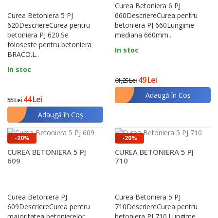
Curea Betoniera 6 PJ
Curea Betoniera 5 PJ
660DescriereCurea pentru
620DescriereCurea pentru
betoniera PJ 660Lungime
betoniera PJ 620.Se
mediana 660mm..
foloseste pentru betoniera
In stoc
BRACO.L..
In stoc
49 Lei
61,25 Lei
Adaugă în Coş
44 Lei
55 Lei
Adaugă în Coş
-20%
-20%
CUREA BETONIERA 5 PJ
CUREA BETONIERA 5 PJ
609
710
Curea Betoniera PJ
Curea Betoniera 5 PJ
609DescriereCurea pentru
710DescriereCurea pentru
majoritatea betonierelor
betoniera PJ 710.Lungime