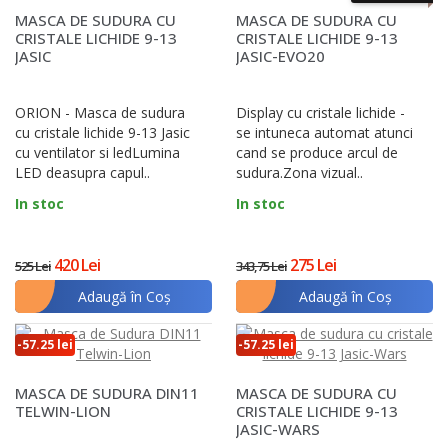
MASCA DE SUDURA CU
MASCA DE SUDURA CU
CRISTALE LICHIDE 9-13
CRISTALE LICHIDE 9-13
JASIC
JASIC-EVO20
ORION - Masca de sudura
Display cu cristale lichide -
cu cristale lichide 9-13 Jasic
se intuneca automat atunci
cu ventilator si ledLumina
cand se produce arcul de
LED deasupra capul..
sudura.Zona vizual..
In stoc
In stoc
420 Lei
275 Lei
525 Lei
343,75 Lei
Adaugă în Coş
Adaugă în Coş
-57.25 lei
-57.25 lei
MASCA DE SUDURA DIN11
MASCA DE SUDURA CU
TELWIN-LION
CRISTALE LICHIDE 9-13
JASIC-WARS