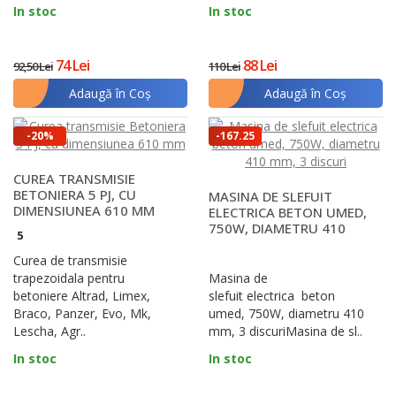
In stoc
In stoc
74 Lei
88 Lei
92,50 Lei
110 Lei
Adaugă în Coş
Adaugă în Coş
-20%
-167.25
lei
CUREA TRANSMISIE
BETONIERA 5 PJ, CU
MASINA DE SLEFUIT
DIMENSIUNEA 610 MM
ELECTRICA BETON UMED,
750W, DIAMETRU 410
5
MM, 3 DISCURI
Curea de transmisie
trapezoidala pentru
Masina de
betoniere Altrad, Limex,
slefuit electrica beton
Braco, Panzer, Evo, Mk,
umed, 750W, diametru 410
Lescha, Agr..
mm, 3 discuriMasina de sl..
In stoc
In stoc