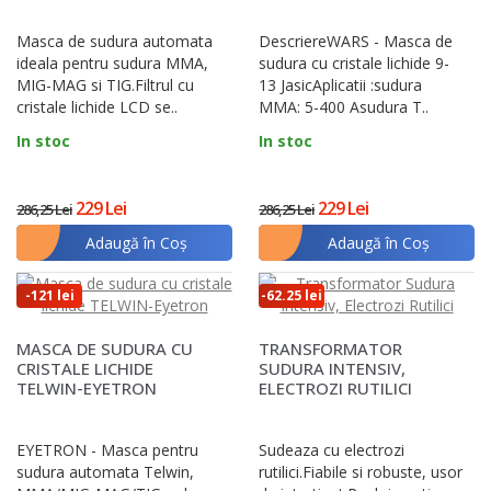
Masca de sudura automata
DescriereWARS - Masca de
ideala pentru sudura MMA,
sudura cu cristale lichide 9-
MIG-MAG si TIG.Filtrul cu
13 JasicAplicatii :sudura
cristale lichide LCD se..
MMA: 5-400 Asudura T..
In stoc
In stoc
229 Lei
229 Lei
286,25 Lei
286,25 Lei
Adaugă în Coş
Adaugă în Coş
-121 lei
-62.25 lei
MASCA DE SUDURA CU
TRANSFORMATOR
CRISTALE LICHIDE
SUDURA INTENSIV,
TELWIN-EYETRON
ELECTROZI RUTILICI
EYETRON - Masca pentru
Sudeaza cu electrozi
sudura automata Telwin,
rutilici.Fiabile si robuste, usor