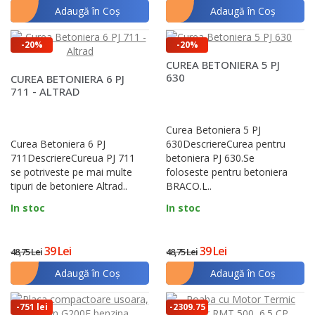
Adaugă în Coş
Adaugă în Coş
-20%
-20%
CUREA BETONIERA 5 PJ
630
CUREA BETONIERA 6 PJ
711 - ALTRAD
Curea Betoniera 5 PJ
Curea Betoniera 6 PJ
630DescriereCurea pentru
711DescriereCureua PJ 711
betoniera PJ 630.Se
se potriveste pe mai multe
foloseste pentru betoniera
tipuri de betoniere Altrad..
BRACO.L..
In stoc
In stoc
39 Lei
39 Lei
48,75 Lei
48,75 Lei
Adaugă în Coş
Adaugă în Coş
-751 lei
-2309.75