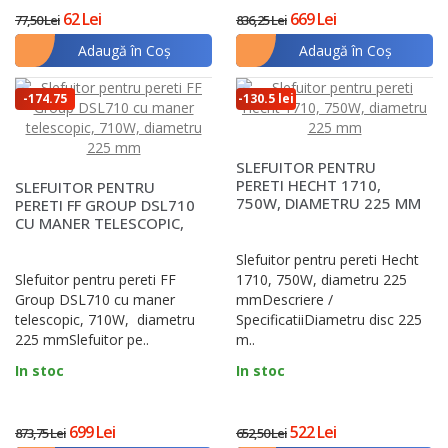
62 Lei
669 Lei
77,50 Lei
836,25 Lei
Adaugă în Coş
Adaugă în Coş
-174.75
-130.5 lei
lei
SLEFUITOR PENTRU
PERETI HECHT 1710,
SLEFUITOR PENTRU
750W, DIAMETRU 225 MM
PERETI FF GROUP DSL710
CU MANER TELESCOPIC,
710W, DIAMETRU 225..
Slefuitor pentru pereti Hecht
Slefuitor pentru pereti FF
1710, 750W, diametru 225
Group DSL710 cu maner
mmDescriere /
telescopic, 710W, diametru
SpecificatiiDiametru disc 225
225 mmSlefuitor pe..
m..
In stoc
In stoc
699 Lei
522 Lei
873,75 Lei
652,50 Lei