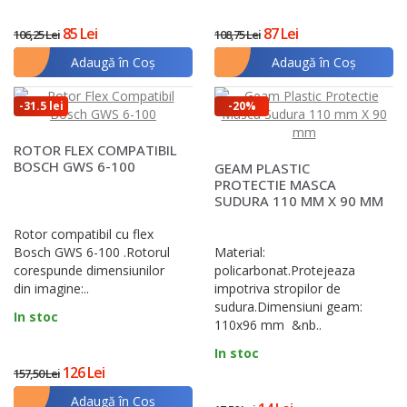
85 Lei
87 Lei
106,25 Lei
108,75 Lei
Adaugă în Coş
Adaugă în Coş
-31.5 lei
-20%
ROTOR FLEX COMPATIBIL
BOSCH GWS 6-100
GEAM PLASTIC
PROTECTIE MASCA
SUDURA 110 MM X 90 MM
Rotor compatibil cu flex
Bosch GWS 6-100 .Rotorul
Material:
corespunde dimensiunilor
policarbonat.Protejeaza
din imagine:..
impotriva stropilor de
sudura.Dimensiuni geam:
In stoc
110x96 mm &nb..
In stoc
126 Lei
157,50 Lei
Adaugă în Coş