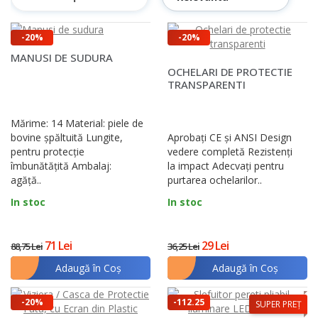
-20%
-20%
MANUSI DE SUDURA
OCHELARI DE PROTECTIE
TRANSPARENTI
Mărime: 14 Material: piele de
bovine șpăltuită Lungite,
Aprobați CE și ANSI Design
pentru protecție
vedere completă Rezistenți
îmbunătățită Ambalaj:
la impact Adecvați pentru
agăță..
purtarea ochelarilor..
In stoc
In stoc
71 Lei
29 Lei
88,75 Lei
36,25 Lei
Adaugă în Coş
Adaugă în Coş
-20%
-112.25
SUPER PREȚ
lei