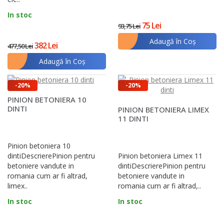
In stoc
75 Lei
93,75 Lei
Adaugă în Coş
382 Lei
477,50 Lei
Adaugă în Coş
-20%
-20%
PINION BETONIERA 10
DINTI
PINION BETONIERA LIMEX
11 DINTI
Pinion betoniera 10
dintiDescrierePinion pentru
Pinion betoniera Limex 11
betoniere vandute in
dintiDescrierePinion pentru
romania cum ar fi altrad,
betoniere vandute in
limex..
romania cum ar fi altrad,..
In stoc
In stoc