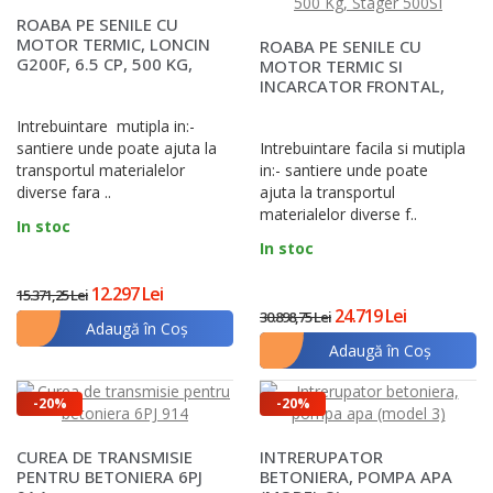
ROABA PE SENILE CU
MOTOR TERMIC, LONCIN
ROABA PE SENILE CU
G200F, 6.5 CP, 500 KG,
MOTOR TERMIC SI
STAGER RMT 500S
INCARCATOR FRONTAL,
MOTOR LONCIN G270F, 9
CP,..
Intrebuintare mutipla in:-
santiere unde poate ajuta la
Intrebuintare facila si mutipla
transportul materialelor
in:- santiere unde poate
diverse fara ..
ajuta la transportul
materialelor diverse f..
In stoc
In stoc
12.297 Lei
15.371,25 Lei
24.719 Lei
30.898,75 Lei
Adaugă în Coş
Adaugă în Coş
-20%
-20%
CUREA DE TRANSMISIE
INTRERUPATOR
PENTRU BETONIERA 6PJ
BETONIERA, POMPA APA