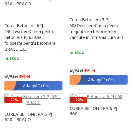
630 - BRACO
Curea Betoniera 5 PJ
Curea Betoniera 6PJ
608DescriereCurea pentru
630DescriereCurea pentru
majoritatea betonierelor
betoniera PJ 630.Se
vandute in romania cum ar fi
foloseste pentru betoniera
..
BRACO.Lu..
In stoc
In stoc
39 Lei
48,75 Lei
39 Lei
48,75 Lei
Adaugă în Coş
Adaugă în Coş
-20%
-20%
CUREA BETONIERA 6 PJ
660
CUREA BETONIERA 5 PJ
620 - BRACO