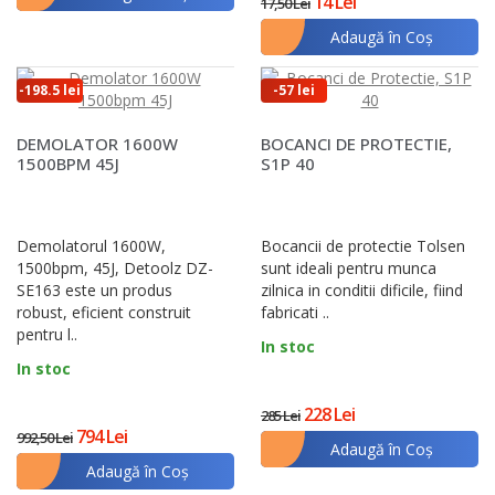
14 Lei
17,50 Lei
Adaugă în Coş
-198.5 lei
-57 lei
DEMOLATOR 1600W
BOCANCI DE PROTECTIE,
1500BPM 45J
S1P 40
Demolatorul 1600W,
Bocancii de protectie Tolsen
1500bpm, 45J, Detoolz DZ-
sunt ideali pentru munca
SE163 este un produs
zilnica in conditii dificile, fiind
robust, eficient construit
fabricati ..
pentru l..
In stoc
In stoc
228 Lei
285 Lei
794 Lei
992,50 Lei
Adaugă în Coş
Adaugă în Coş