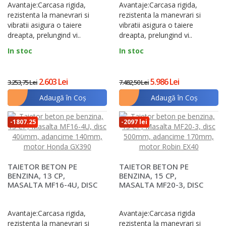
Avantaje:Carcasa rigida,
Avantaje:Carcasa rigida,
rezistenta la manevrari si
rezistenta la manevrari si
vibratii asigura o taiere
vibratii asigura o taiere
dreapta, prelungind vi..
dreapta, prelungind vi..
In stoc
In stoc
2.603 Lei
5.986 Lei
3.253,75 Lei
7.482,50 Lei
Adaugă în Coş
Adaugă în Coş
-1807.25
-2097 lei
lei
TAIETOR BETON PE
TAIETOR BETON PE
BENZINA, 13 CP,
BENZINA, 15 CP,
MASALTA MF16-4U, DISC
MASALTA MF20-3, DISC
400MM, ADANCIME
500MM, ADANCIME
140MM, MO..
170MM, MOT..
Avantaje:Carcasa rigida,
Avantaje:Carcasa rigida
rezistenta la manevrari si
rezistenta la manevrari si