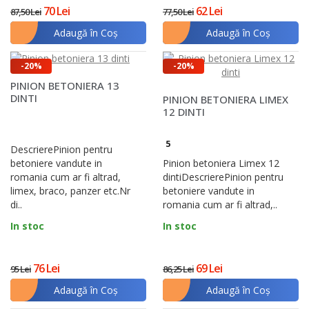
70 Lei
62 Lei
87,50 Lei
77,50 Lei
Adaugă în Coş
Adaugă în Coş
-20%
-20%
PINION BETONIERA 13
DINTI
PINION BETONIERA LIMEX
12 DINTI
5
DescrierePinion pentru
betoniere vandute in
Pinion betoniera Limex 12
romania cum ar fi altrad,
dintiDescrierePinion pentru
limex, braco, panzer etc.Nr
betoniere vandute in
di..
romania cum ar fi altrad,..
In stoc
In stoc
76 Lei
69 Lei
95 Lei
86,25 Lei
Adaugă în Coş
Adaugă în Coş