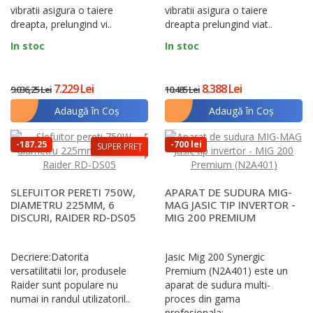
vibratii asigura o taiere
vibratii asigura o taiere
dreapta, prelungind vi..
dreapta prelungind viat..
In stoc
In stoc
7.229 Lei
8.388 Lei
9.036,25 Lei
10.485 Lei
Adaugă în Coş
Adaugă în Coş
-187.25
-700 lei
SUPER PREȚ
lei
SLEFUITOR PERETI 750W,
APARAT DE SUDURA MIG-
DIAMETRU 225MM, 6
MAG JASIC TIP INVERTOR -
DISCURI, RAIDER RD-DS05
MIG 200 PREMIUM
(N2A401)
Decriere:Datorita
Jasic Mig 200 Synergic
versatilitatii lor, produsele
Premium (N2A401) este un
Raider sunt populare nu
aparat de sudura multi-
numai in randul utilizatoril..
proces din gama
profesionala;..