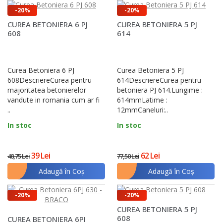
-20%
-20%
CUREA BETONIERA 6 PJ
CUREA BETONIERA 5 PJ
608
614
Curea Betoniera 6 PJ
Curea Betoniera 5 PJ
608DescriereCurea pentru
614DescriereCurea pentru
majoritatea betonierelor
betoniera PJ 614.Lungime :
vandute in romania cum ar fi
614mmLatime :
..
12mmCaneluri:..
In stoc
In stoc
39 Lei
62 Lei
48,75 Lei
77,50 Lei
Adaugă în Coş
Adaugă în Coş
-20%
-20%
CUREA BETONIERA 5 PJ
608
CUREA BETONIERA 6PJ