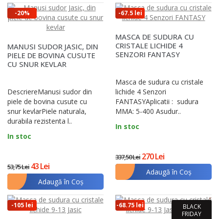
-20%
-67.5 lei
MASCA DE SUDURA CU
CRISTALE LICHIDE 4
MANUSI SUDOR JASIC, DIN
SENZORI FANTASY
PIELE DE BOVINA CUSUTE
CU SNUR KEVLAR
Masca de sudura cu cristale
DescriereManusi sudor din
lichide 4 Senzori
piele de bovina cusute cu
FANTASYAplicatii : sudura
snur kevlarPiele naturala,
MMA: 5-400 Asudur..
durabila rezistenta l..
In stoc
In stoc
270 Lei
337,50 Lei
43 Lei
53,75 Lei
Adaugă în Coş
Adaugă în Coş
-105 lei
-68.75 lei
BLACK
FRIDAY