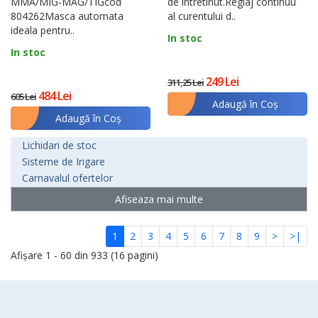
MMA/MIG-MAG/TIGcod
de intretinut.Reglaj continuu
804262Masca automata
al curentului d..
ideala pentru..
In stoc
In stoc
249 Lei
311,25 Lei
484 Lei
605 Lei
Adaugă în Coş
Adaugă în Coş
Lichidari de stoc
Sisteme de Irigare
Carnavalul ofertelor
Afiseaza mai multe
1
2
3
4
5
6
7
8
9
>
>|
Afişare 1 - 60 din 933 (16 pagini)