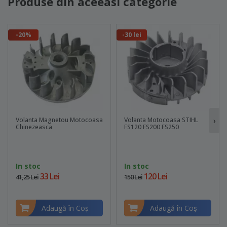
Produse din aceeasi categorie
-20%
-30 lei
›
Volanta Magnetou Motocoasa
Volanta Motocoasa STIHL
Chinezeasca
FS120 FS200 FS250
In stoc
In stoc
33 Lei
120 Lei
41,25 Lei
150 Lei
Adaugă în Coş
Adaugă în Coş