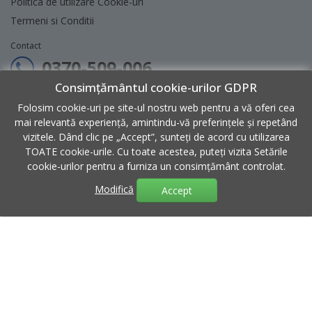
Politica de utilizare Cookie-uri
Termeni si Conditii
Contact
0370-509-006
Consimțământul cookie-urilor GDPR
contact@micul-meserias.ro
Folosim cookie-uri pe site-ul nostru web pentru a vă oferi cea
Program: Luni - Vineri 9:00 - 18:00
mai relevantă experiență, amintindu-vă preferințele și repetând
vizitele. Dând clic pe „Accept”, sunteți de acord cu utilizarea
Sediu: Str. 2, Nr. 30, Hala 6, Afumati, Ilfov
TOATE cookie-urile. Cu toate acestea, puteți vizita Setările
cookie-urilor pentru a furniza un consimțământ controlat.
Modifică
Accept
Copyright
Micul Meseriaș
© 2026