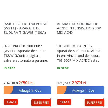
JASIC PRO TIG 180 PULSE
APARAT DE SUDURA TIG
(W211) - APARATE DE
AC/DC INTENSIV,TIG 200P
SUDURA TIG/WIG (180A)
MIX AC/D
SI MMA (160A)
JASIC PRO TIG 180 Pulse
TIG 200P MIX AC/DC -
(W211) - Aparate de sudura
Aparat de sudura TIG AC/DC
TIG/WIGControl digital,
IntensivInvertorul de sudura
salvare automata a parame..
TIG 200P MIX AC/DC este..
In stoc
In stoc
2.050 Lei
2.979 Lei
2.562,50 Lei
3.723,75 Lei
Adaugă în Coş
Adaugă în Coş
-1062.5
-1612.5
SUPER PREȚ
SUPER PREȚ
lei
lei