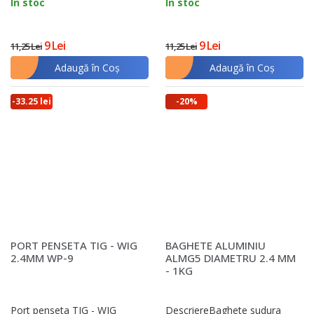
In stoc
In stoc
9 Lei
9 Lei
11,25 Lei
11,25 Lei
Adaugă în Coş
Adaugă în Coş
-33.25 lei
-20%
PORT PENSETA TIG - WIG
BAGHETE ALUMINIU
2.4MM WP-9
ALMG5 DIAMETRU 2.4 MM
- 1KG
Port penseta TIG - WIG
DescriereBaghete sudura