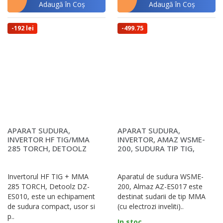
Adaugă în Coş
Adaugă în Coş
-192 lei
-499.75
lei
APARAT SUDURA,
APARAT SUDURA,
INVERTOR HF TIG/MMA
INVERTOR, AMAZ WSME-
285 TORCH, DETOOLZ
200, SUDURA TIP TIG,
DZ-ES010, 285A,
MMA
DIAMETRU E..
Invertorul HF TIG + MMA
Aparatul de sudura WSME-
285 TORCH, Detoolz DZ-
200, Almaz AZ-ES017 este
ES010, este un echipament
destinat sudarii de tip MMA
de sudura compact, usor si
(cu electrozi inveliti)..
p..
In stoc