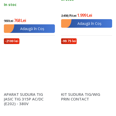
In stoc
1.999 Lei
2.498,75 Lei
768 Lei
960 Lei
Adaugă în Coş
Adaugă în Coş
-2100 lei
-99.75 lei
APARAT SUDURA TIG
KIT SUDURA TIG/WIG
JASIC TIG 315P AC/DC
PRIN CONTACT
(E202) - 380V