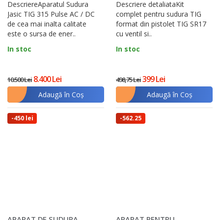
DescriereAparatul Sudura
Descriere detaliataKit
Jasic TIG 315 Pulse AC / DC
complet pentru sudura TIG
de cea mai inalta calitate
format din pistolet TIG SR17
este o sursa de ener..
cu ventil si..
In stoc
In stoc
8.400 Lei
399 Lei
10.500 Lei
498,75 Lei
Adaugă în Coş
Adaugă în Coş
-450 lei
-562.25
lei
APARAT DE SUDURA
APARAT PENTRU