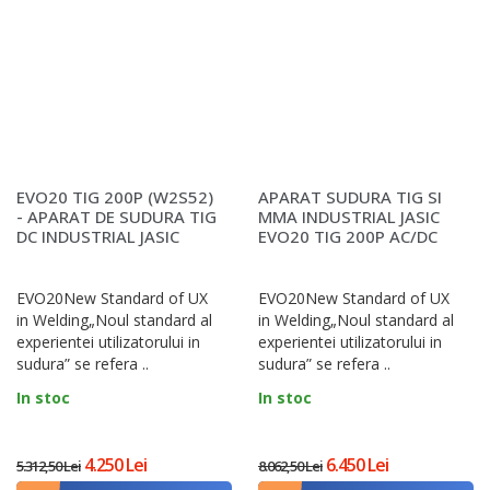
EVO20 TIG 200P (W2S52)
APARAT SUDURA TIG SI
- APARAT DE SUDURA TIG
MMA INDUSTRIAL JASIC
DC INDUSTRIAL JASIC
EVO20 TIG 200P AC/DC
(E2S12)
EVO20New Standard of UX
EVO20New Standard of UX
in Welding„Noul standard al
in Welding„Noul standard al
experientei utilizatorului in
experientei utilizatorului in
sudura” se refera ..
sudura” se refera ..
In stoc
In stoc
4.250 Lei
6.450 Lei
5.312,50 Lei
8.062,50 Lei