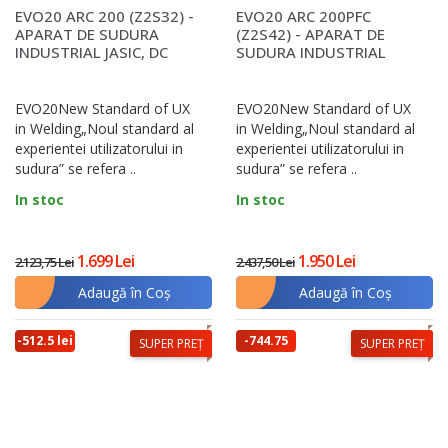
EVO20 ARC 200 (Z2S32) -
EVO20 ARC 200PFC
APARAT DE SUDURA
(Z2S42) - APARAT DE
INDUSTRIAL JASIC, DC
SUDURA INDUSTRIAL
MMA SI LIFT TIG, F..
JASIC, DC MMA SI LIFT
TIG..
EVO20New Standard of UX
EVO20New Standard of UX
in Welding„Noul standard al
in Welding„Noul standard al
experientei utilizatorului in
experientei utilizatorului in
sudura” se refera ..
sudura” se refera ..
In stoc
In stoc
1.699 Lei
1.950 Lei
2.123,75 Lei
2.437,50 Lei
Adaugă în Coş
Adaugă în Coş
-512.5 lei
-744.75
SUPER PREȚ
SUPER PREȚ
lei