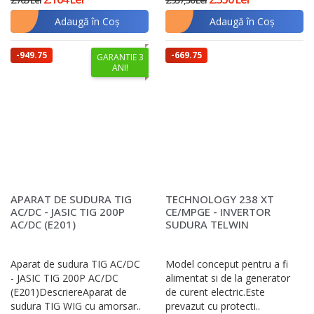
2.705 Lei
2.937,50 Lei
Adaugă în Coş
Adaugă în Coş
-949.75
-669.75
GARANTIE 3
ANI!
lei
lei
APARAT DE SUDURA TIG
TECHNOLOGY 238 XT
AC/DC - JASIC TIG 200P
CE/MPGE - INVERTOR
AC/DC (E201)
SUDURA TELWIN
Aparat de sudura TIG AC/DC
Model conceput pentru a fi
- JASIC TIG 200P AC/DC
alimentat si de la generator
(E201)DescriereAparat de
de curent electric.Este
sudura TIG WIG cu amorsar..
prevazut cu protecti..