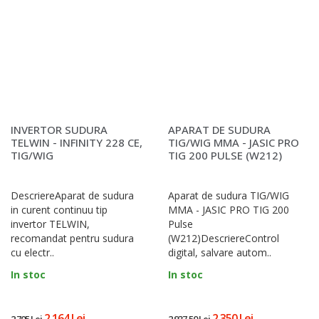
INVERTOR SUDURA
APARAT DE SUDURA
TELWIN - INFINITY 228 CE,
TIG/WIG MMA - JASIC PRO
TIG/WIG
TIG 200 PULSE (W212)
DescriereAparat de sudura
Aparat de sudura TIG/WIG
in curent continuu tip
MMA - JASIC PRO TIG 200
invertor TELWIN,
Pulse
recomandat pentru sudura
(W212)DescriereControl
cu electr..
digital, salvare autom..
In stoc
In stoc
2.164 Lei
2.350 Lei