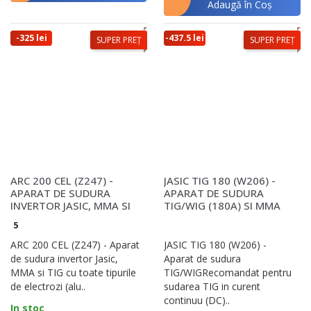
Adaugă în Coş
-325 lei
-437.5 lei
SUPER PREȚ
SUPER PREȚ
ARC 200 CEL (Z247) -
JASIC TIG 180 (W206) -
APARAT DE SUDURA
APARAT DE SUDURA
INVERTOR JASIC, MMA SI
TIG/WIG (180A) SI MMA
TIG CU TOATE TIPURI..
(160A)
5
ARC 200 CEL (Z247) - Aparat
JASIC TIG 180 (W206) -
de sudura invertor Jasic,
Aparat de sudura
MMA si TIG cu toate tipurile
TIG/WIGRecomandat pentru
de electrozi (alu..
sudarea TIG in curent
continuu (DC)..
In stoc