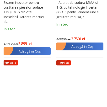
Sistem inovator pentru
- Aparat de sudura MMA si
curățarea pieselor sudate
TIG, cu tehnologie Inverter
TIG și MIG din oțel
(IGBT) pentru dimensiune si
inoxidabil.Datorită reacției
greutate redusa, s..
el..
In stoc
In stoc
3.750 Lei
4.687,50 Lei
3.899 Lei
4.873,75 Lei
Adaugă în Coş
Adaugă în Coş
-69.75 lei
-704.25
lei