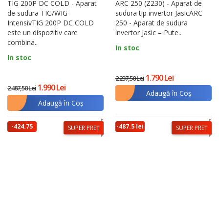
TIG 200P DC COLD - Aparat
ARC 250 (Z230) - Aparat de
de sudura TIG/WIG
sudura tip invertor JasicARC
IntensivTIG 200P DC COLD
250 - Aparat de sudura
este un dispozitiv care
invertor Jasic – Pute..
combina..
In stoc
In stoc
1.790 Lei
2.237,50 Lei
1.990 Lei
2.487,50 Lei
Adaugă în Coş
Adaugă în Coş
-424.75
-487.5 lei
SUPER PREȚ
SUPER PREȚ
lei