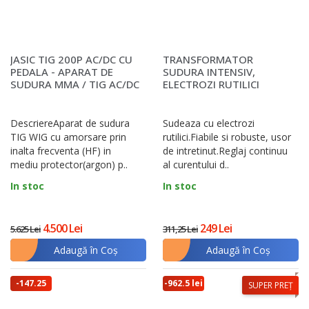
JASIC TIG 200P AC/DC CU
TRANSFORMATOR
PEDALA - APARAT DE
SUDURA INTENSIV,
SUDURA MMA / TIG AC/DC
ELECTROZI RUTILICI
DescriereAparat de sudura
Sudeaza cu electrozi
TIG WIG cu amorsare prin
rutilici.Fiabile si robuste, usor
inalta frecventa (HF) in
de intretinut.Reglaj continuu
mediu protector(argon) p..
al curentului d..
In stoc
In stoc
4.500 Lei
249 Lei
5.625 Lei
311,25 Lei
Adaugă în Coş
Adaugă în Coş
-147.25
-962.5 lei
SUPER PREȚ
lei