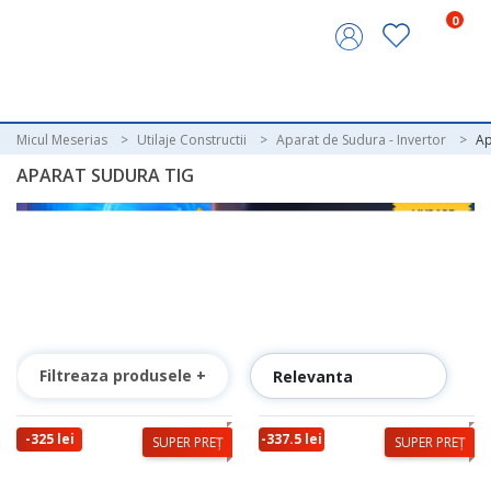
0
Micul Meserias
Utilaje Constructii
Aparat de Sudura - Invertor
Ap
APARAT SUDURA TIG
Filtreaza produsele +
-325 lei
-337.5 lei
SUPER PREȚ
SUPER PREȚ