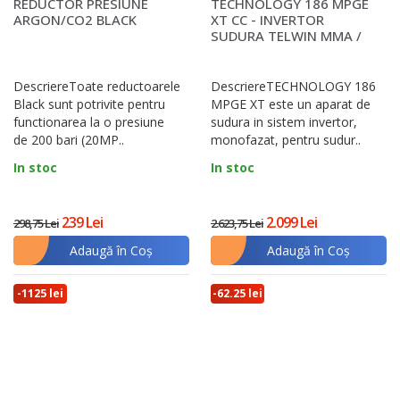
REDUCTOR PRESIUNE
TECHNOLOGY 186 MPGE
ARGON/CO2 BLACK
XT CC - INVERTOR
SUDURA TELWIN MMA /
TIG
DescriereToate reductoarele
DescriereTECHNOLOGY 186
Black sunt potrivite pentru
MPGE XT este un aparat de
functionarea la o presiune
sudura in sistem invertor,
de 200 bari (20MP..
monofazat, pentru sudur..
In stoc
In stoc
239 Lei
2.099 Lei
298,75 Lei
2.623,75 Lei
Adaugă în Coş
Adaugă în Coş
-1125 lei
-62.25 lei