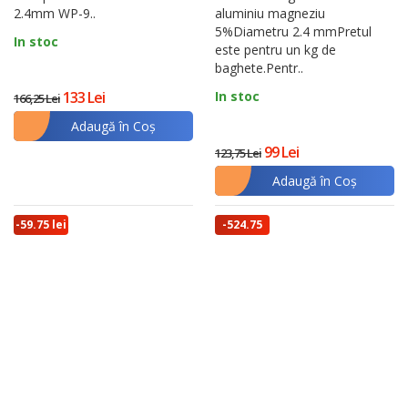
2.4mm WP-9..
aluminiu magneziu
5%Diametru 2.4 mmPretul
In stoc
este pentru un kg de
baghete.Pentr..
133 Lei
In stoc
166,25 Lei
Adaugă în Coş
99 Lei
123,75 Lei
Adaugă în Coş
-59.75 lei
-524.75
lei