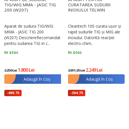
TIG/WIG MMA - JASIC TIG
CURATAREA SUDURII
200 (W207)
INOXULUI TELWIN
CLEANTECH 100
Aparat de sudura TIG/WIG
Cleantech 100 curata ușor și
MMA - JASIC TIG 200
rapid sudurile TIG și MIG ale
(W207) DescriereRecomandat
inoxului. Datorită reacției
pentru sudarea TIG in c..
electro-chim..
In stoc
In stoc
1.800 Lei
2.249 Lei
2.250 Lei
2.811,25 Lei
Adaugă în Coş
Adaugă în Coş
-499.75
-394.75
lei
lei