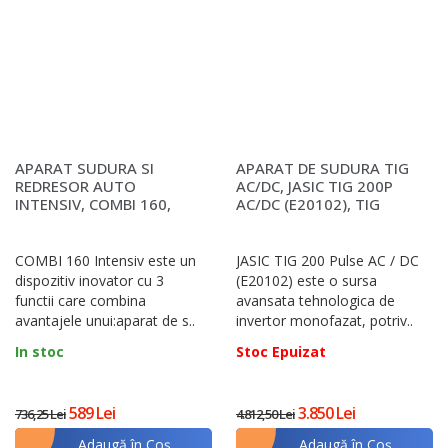
APARAT SUDURA SI
APARAT DE SUDURA TIG
REDRESOR AUTO
AC/DC, JASIC TIG 200P
INTENSIV, COMBI 160,
AC/DC (E20102), TIG
ELECTROZI 1.6 - 3.2 MM
AC/DC SI MMA
COMBI 160 Intensiv este un
JASIC TIG 200 Pulse AC / DC
dispozitiv inovator cu 3
(E20102) este o sursa
functii care combina
avansata tehnologica de
avantajele unui:aparat de s..
invertor monofazat, potriv..
In stoc
Stoc Epuizat
589 Lei
3.850 Lei
736,25 Lei
4.812,50 Lei
Adaugă în Coş
Adaugă în Coş