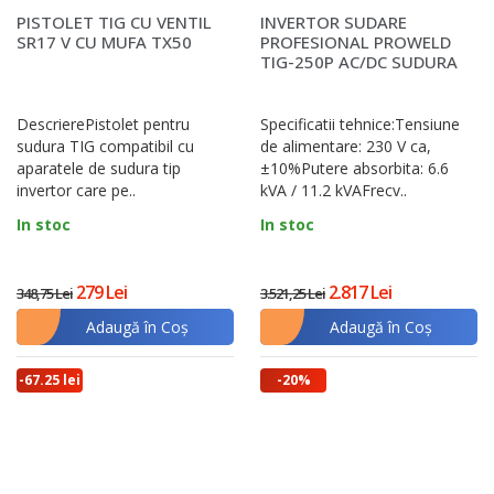
PISTOLET TIG CU VENTIL
INVERTOR SUDARE
SR17 V CU MUFA TX50
PROFESIONAL PROWELD
TIG-250P AC/DC SUDURA
ALUMINIU
DescrierePistolet pentru
Specificatii tehnice:Tensiune
sudura TIG compatibil cu
de alimentare: 230 V ca,
aparatele de sudura tip
±10%Putere absorbita: 6.6
invertor care pe..
kVA / 11.2 kVAFrecv..
In stoc
In stoc
279 Lei
2.817 Lei
348,75 Lei
3.521,25 Lei
Adaugă în Coş
Adaugă în Coş
-67.25 lei
-20%