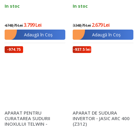
In stoc
In stoc
3.799 Lei
2.679 Lei
4.748,75 Lei
3.348,75 Lei
Adaugă în Coş
Adaugă în Coş
-974.75
-937.5 lei
lei
APARAT PENTRU
APARAT DE SUDURA
CURATAREA SUDURII
INVERTOR - JASIC ARC 400
INOXULUI TELWIN -
(Z312)
CLEANTECH 200