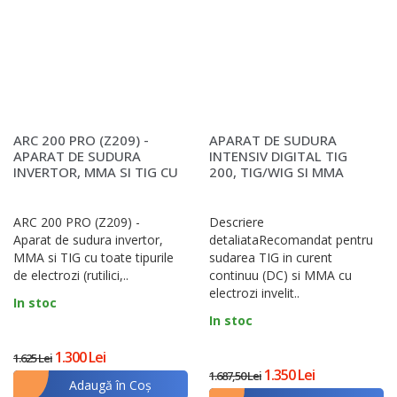
ARC 200 PRO (Z209) -
APARAT DE SUDURA
APARAT DE SUDURA
INTENSIV DIGITAL TIG
INVERTOR, MMA SI TIG CU
200, TIG/WIG SI MMA
TOATE TIPURILE DE ..
ARC 200 PRO (Z209) -
Descriere
Aparat de sudura invertor,
detaliataRecomandat pentru
MMA si TIG cu toate tipurile
sudarea TIG in curent
de electrozi (rutilici,..
continuu (DC) si MMA cu
electrozi invelit..
In stoc
In stoc
1.300 Lei
1.625 Lei
1.350 Lei
1.687,50 Lei
Adaugă în Coş