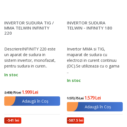
INVERTOR SUDURA TIG /
INVERTOR SUDURA
MMA TELWIN INFINITY
TELWIN - INFINITY 180
220
DescriereINFINITY 220 este
Invertor MMA si TIG,
un aparat de sudura in
maparat de sudura cu
sistem invertor, monofazat,
electrozi in curent continuu
pentru sudura in curen..
(DC).Se utilizeaza cu o gama
..
In stoc
In stoc
1.999 Lei
2.498,75 Lei
1.579 Lei
1.973,75 Lei
Adaugă în Coş
Adaugă în Coş
-541 lei
-587.5 lei