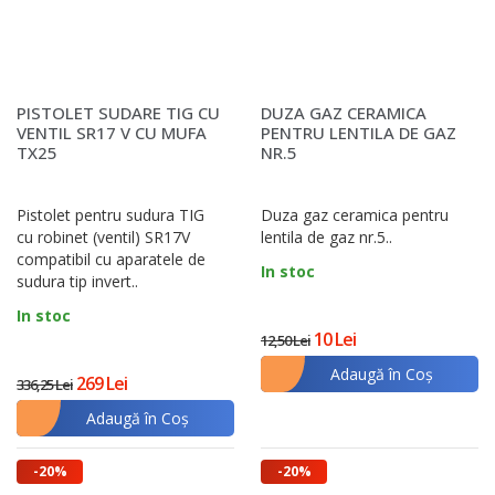
PISTOLET SUDARE TIG CU
DUZA GAZ CERAMICA
VENTIL SR17 V CU MUFA
PENTRU LENTILA DE GAZ
TX25
NR.5
Pistolet pentru sudura TIG
Duza gaz ceramica pentru
cu robinet (ventil) SR17V
lentila de gaz nr.5..
compatibil cu aparatele de
In stoc
sudura tip invert..
In stoc
10 Lei
12,50 Lei
Adaugă în Coş
269 Lei
336,25 Lei
Adaugă în Coş
-20%
-20%