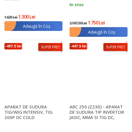
In stoc
1.300 Lei
1.625 Lei
1.750 Lei
2.187,50 Lei
Adaugă în Coş
Adaugă în Coş
-497.5 lei
-447.5 lei
SUPER PREȚ
SUPER PREȚ
APARAT DE SUDURA
ARC 250 (Z230) - APARAT
TIG/WIG INTENSIV, TIG
DE SUDURA TIP INVERTOR
200P DC COLD
JASIC, MMA SI TIG DC,
TOATE TIPUR..