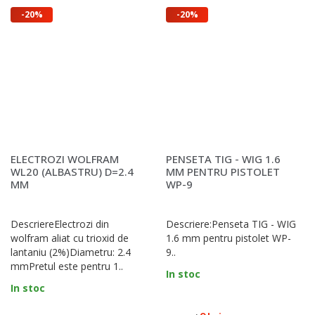
-20%
-20%
ELECTROZI WOLFRAM
PENSETA TIG - WIG 1.6
WL20 (ALBASTRU) D=2.4
MM PENTRU PISTOLET
MM
WP-9
DescriereElectrozi din
Descriere:Penseta TIG - WIG
wolfram aliat cu trioxid de
1.6 mm pentru pistolet WP-
lantaniu (2%)Diametru: 2.4
9..
mmPretul este pentru 1..
In stoc
In stoc