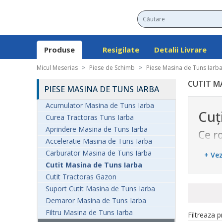
Produse
Resigilate
Detalii Livrare
Micul Meserias
Piese de Schimb
Piese Masina de Tuns Iarb
CUTIT M
PIESE MASINA DE TUNS IARBA
Acumulator Masina de Tuns Iarba
Cuț
Curea Tractoras Tuns Iarba
Aprindere Masina de Tuns Iarba
Ce r
Acceleratie Masina de Tuns Iarba
Un cuț
Carburator Masina de Tuns Iarba
+ Ve
Cutit Masina de Tuns Iarba
permiț
Cutit Tractoras Gazon
iarbă 
Suport Cutit Masina de Tuns Iarba
Demaror Masina de Tuns Iarba
Pe lân
Filtru Masina de Tuns Iarba
deform
Filtreaza 