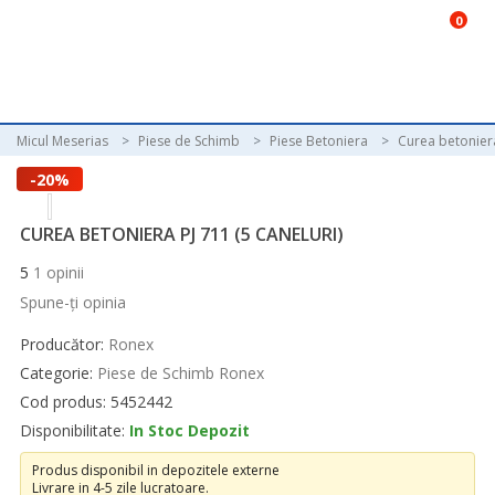
0
Micul Meserias
Piese de Schimb
Piese Betoniera
Curea betonier
-20%
CUREA BETONIERA PJ 711 (5 CANELURI)
5
1
opinii
Spune-ţi opinia
Producător:
Ronex
Categorie:
Piese de Schimb Ronex
Cod produs: 5452442
Disponibilitate:
In Stoc Depozit
Produs disponibil in depozitele externe
Livrare in 4-5 zile lucratoare.