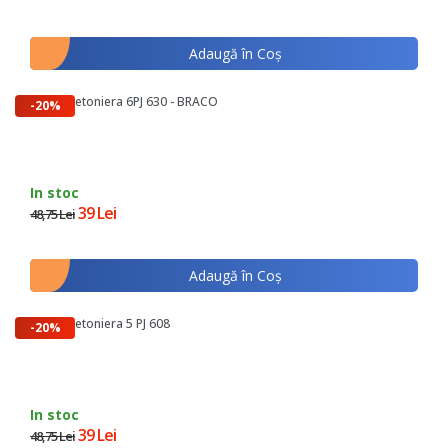
Adaugă în Coş
Curea Betoniera 6PJ 630 - BRACO
-20%
In stoc
39 Lei
48,75 Lei
Adaugă în Coş
Curea Betoniera 5 PJ 608
-20%
In stoc
39 Lei
48,75 Lei