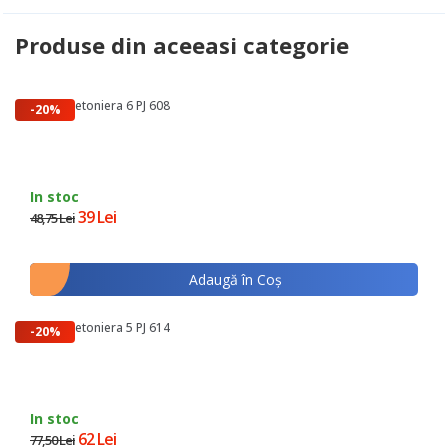
Produse din aceeasi categorie
Curea Betoniera 6 PJ 608
-20%
In stoc
39 Lei
48,75 Lei
Adaugă în Coş
Curea Betoniera 5 PJ 614
-20%
In stoc
62 Lei
77,50 Lei