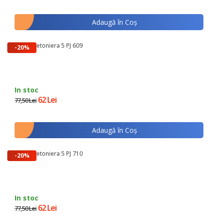
Adaugă în Coş
Curea Betoniera 5 PJ 609
-20%
In stoc
62 Lei
77,50 Lei
Adaugă în Coş
Curea Betoniera 5 PJ 710
-20%
In stoc
62 Lei
77,50 Lei