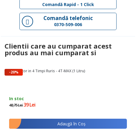
Comandă Rapid - 1 Click
Comandă telefonic
0370-509-006
Clientii care au cumparat acest
produs au mai cumparat si
Ulei Motor in 4 Timpi Ruris - 4T-MAX (1 Litru)
-20%
In stoc
39 Lei
48,75 Lei
Adaugă în Coş