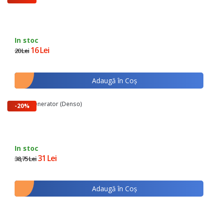
In stoc
16 Lei
20 Lei
Adaugă în Coş
Bujie Generator (Denso)
-20%
In stoc
31 Lei
38,75 Lei
Adaugă în Coş