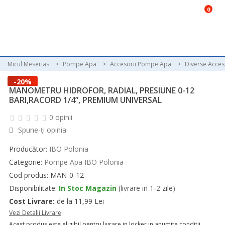
0
Micul Meserias
Pompe Apa
Accesorii Pompe Apa
Diverse Acce
-20%
MANOMETRU HIDROFOR, RADIAL, PRESIUNE 0-12
BARI,RACORD 1/4”, PREMIUM UNIVERSAL
0 opinii
Spune-ţi opinia
Producător:
IBO Polonia
Categorie:
Pompe Apa IBO Polonia
Cod produs: MAN-0-12
Disponibilitate:
In Stoc Magazin
(livrare in 1-2 zile)
Cost Livrare:
de la 11,99 Lei
Vezi Detalii Livrare
Acest produs este eligibil pentru livrare in locker in anumite conditii.