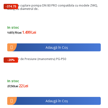
Talpa de cuplare pompa DN 80 PRO compatibila cu modele ZWQ,
-374.75
MWQ, cu diametrul de..
lei
In stoc
1.499 Lei
1.873,75 Lei
Adaugă în Coş
Indicator de Presiune (manometru) PG-P50
-20%
In stoc
22 Lei
27,50 Lei
Adaugă în Coş