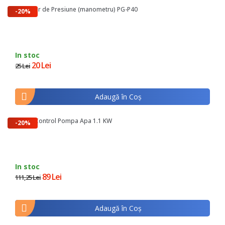
Indicator de Presiune (manometru) PG-P40
-20%
In stoc
20 Lei
25 Lei
Adaugă în Coş
Panou Control Pompa Apa 1.1 KW
-20%
In stoc
89 Lei
111,25 Lei
Adaugă în Coş