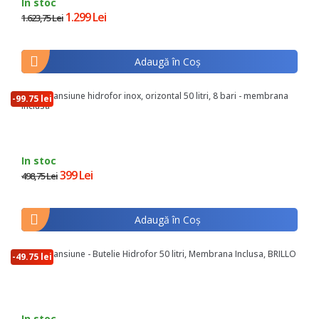
In stoc
1.299 Lei
1.623,75 Lei
Adaugă în Coş
Vas expansiune hidrofor inox, orizontal 50 litri, 8 bari - membrana
-99.75 lei
inclusa
In stoc
399 Lei
498,75 Lei
Adaugă în Coş
Vas expansiune - Butelie Hidrofor 50 litri, Membrana Inclusa, BRILLO
-49.75 lei
In stoc