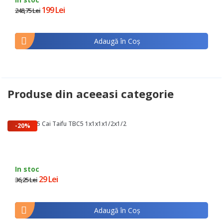
199 Lei
248,75 Lei
Adaugă în Coş
Produse din aceeasi categorie
Racord 5 Cai Taifu TBC5 1x1x1x1/2x1/2
-20%
In stoc
29 Lei
36,25 Lei
Adaugă în Coş