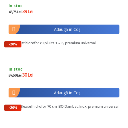
In stoc
39 Lei
48,75 Lei
Adaugă în Coş
Presostat hidrofor cu piulita 1-2.8, premium universal
-20%
In stoc
30 Lei
37,50 Lei
Adaugă în Coş
Racord flexibil hidrofor 70 cm IBO Dambat, Inox, premium universal
-20%