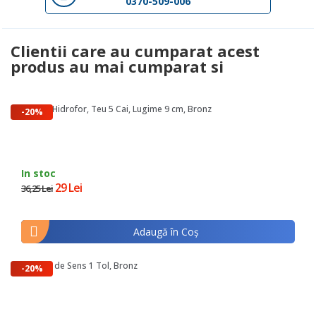
0370-509-006
Clientii care au cumparat acest
produs au mai cumparat si
Racord Hidrofor, Teu 5 Cai, Lugime 9 cm, Bronz
-20%
In stoc
29 Lei
36,25 Lei
Adaugă în Coş
Supapa de Sens 1 Tol, Bronz
-20%