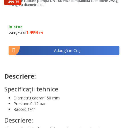
Talpa de cuplare pompa DN 100 PRO compatibila cu modele ZWQ,
-499.75
MWQ, cu diametrul d..
lei
In stoc
1.999 Lei
2.498,75 Lei
Adaugă în Coş
Descriere:
Specificații tehnice
Diametru cadran: 50 mm
Presiune:0-12 bar
Racord:1/4"
Descriere: