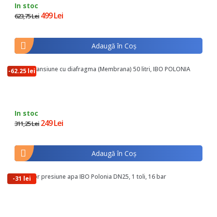
In stoc
499 Lei
623,75 Lei
Adaugă în Coş
Vas expansiune cu diafragma (Membrana) 50 litri, IBO POLONIA
-62.25 lei
In stoc
249 Lei
311,25 Lei
Adaugă în Coş
Reductor presiune apa IBO Polonia DN25, 1 toli, 16 bar
-31 lei