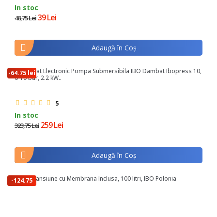
In stoc
39 Lei
48,75 Lei
Adaugă în Coş
Presostat Electronic Pompa Submersibila IBO Dambat Ibopress 10,
-64.75 lei
0-10 bar, 2.2 kW..
5
In stoc
259 Lei
323,75 Lei
Adaugă în Coş
Vas Expansiune cu Membrana Inclusa, 100 litri, IBO Polonia
-124.75
lei