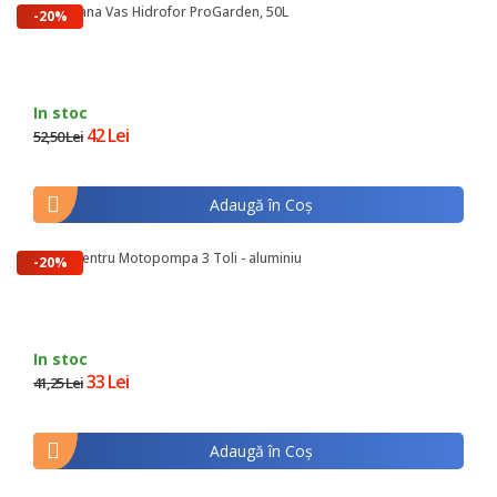
Membrana Vas Hidrofor ProGarden, 50L
-20%
In stoc
42 Lei
52,50 Lei
Adaugă în Coş
Cupla pentru Motopompa 3 Toli - aluminiu
-20%
In stoc
33 Lei
41,25 Lei
Adaugă în Coş