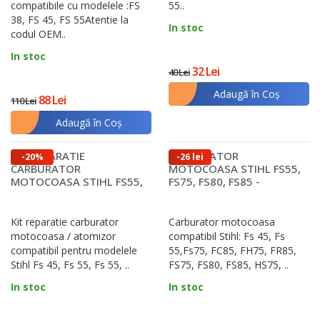
compatibile cu modelele :FS
55..
instalare ușoară și funcționare optimă.
38, FS 45, FS 55Atentie la
In stoc
codul OEM..
O altă întrebare importantă este cât de des
In stoc
trebuie înlocuite piesele. Totul depinde de
32 Lei
40 Lei
frecvența utilizării și condițiile de lucru, dar, în
Adaugă în Coş
88 Lei
110 Lei
general, este indicat să verifici starea pieselor
Adaugă în Coş
înainte de fiecare sezon de lucru. Filtrele, lamele și
bujiile sunt printre primele componente care
KIT REPARATIE
CARBURATOR
-20%
-26 lei
necesită înlocuire regulată.
CARBURATOR
MOTOCOASA STIHL FS55,
MOTOCOASA STIHL FS55,
FS75, FS80, FS85 -
FS75, FS80, FS85
TAIWAN
Concluzie
Alegerea pieselor potrivite pentru motocoasă nu
Kit reparatie carburator
Carburator motocoasa
motocoasa / atomizor
compatibil Stihl: Fs 45, Fs
este doar o chestiune de întreținere, ci una de
compatibil pentru modelele
55,Fs75, FC85, FH75, FR85,
eficiență și siguranță. O motocoasă bine
Stihl Fs 45, Fs 55, Fs 55, ..
FS75, FS80, FS85, HS75, ..
întreținută, echipată cu piese de calitate, îți va
In stoc
In stoc
oferi performanțe constante, indiferent de nivelul