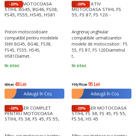
PISTON MOTOCOASA
CAP ROTATIV
-20%
-20%
STIHL BG45, BG46, FS38,
MOTOCOASA STIHL FS
Printre cele mai importante se numără lamele și
FS45, FS55, HS45, HS81
55, FS 87, FS 120 -
TAIWAN
discurile folosite pentru tăiere, tamburii și
capetele cu fir care asigură funcționarea continuă,
Piston motocositoare
Angrenaj unghiular
bujiile și filtrele pentru eficiența motorului și
compatibil pentru modelele
compatibile urmatoarelor
Stihl BG45, BG46, FS38,
modele de motocositori : FS
purificarea aerului și carburantului, dar și
FS45, FS55, HS45,
55, FS 87, FS 120Diametrul
carburatoarele
și
cilindrii
, esențiali pentru
HS81Diamet..
t..
alimentarea și funcționarea generală a motorului.
In stoc
In stoc
Folosirea pieselor corecte are ca beneficii
48 Lei
95 Lei
60 Lei
118,75 Lei
prelungirea duratei de viață a motocoasei,
evitarea costurilor mari de reparație și
Adaugă în Coş
Adaugă în Coş
menținerea performanței, chiar și în condiții de
FILTRU AER COMPLET
FILTRU AER MOTOCOASA
-20%
-20%
lucru dificile.
PENTRU MOTOCOASA
STIHL FS 38, FS 45, FS 55,
STIHL FS 38, FS 45, FS 55,
FS 56, HS 45
Principalele categorii de piese
HS 45
pentru motocoasă
Filtru aer motocoasa pentru
Filtru aer motocoasa pentru