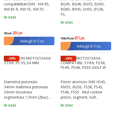
compatibilitati:Stihl : KM 85,
BG45, BG46, BG55, BG65,
KM 85 R, KM 55, KM 55 ..
BG85, BR45, SH55, (FS38,
FS..
In stoc
In stoc
20 Lei
25 Lei
87 Lei
108,75 Lei
Adaugă în Coş
Adaugă în Coş
KIT PISTON MOTOCOASA
PISTON MOTOCOASA
-20%
-20%
STIHL FS 55,34 MM
COMPATIBIL STIHL FS38,
FS45, FS46, FS55 GOLF Ø
34MM
Diametrul pistonului
Piston atomizor Stihl HS45,
34mm Inaltimea pistonului
KM55, BG50, FS38, FS45,
33mm Grosimea
FS46, FS55 . Kitul contine
segmentului 1,5mm (2buc) ..
piston, segment, bolt..
In stoc
In stoc