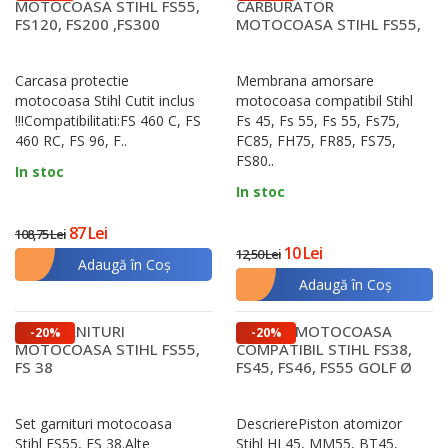
MOTOCOASA STIHL FS55,
CARBURATOR
FS120, FS200 ,FS300
MOTOCOASA STIHL FS55,
FS75, FS80, FS85
Carcasa protectie
Membrana amorsare
motocoasa Stihl Cutit inclus
motocoasa compatibil Stihl
!!!Compatibilitati:FS 460 C, FS
Fs 45, Fs 55, Fs 55, Fs75,
460 RC, FS 96, F..
FC85, FH75, FR85, FS75,
FS80..
In stoc
In stoc
87 Lei
108,75 Lei
10 Lei
12,50 Lei
Adaugă în Coş
Adaugă în Coş
SET GARNITURI
PISTON MOTOCOASA
-20%
-20%
MOTOCOASA STIHL FS55,
COMPATIBIL STIHL FS38,
FS 38
FS45, FS46, FS55 GOLF Ø
34MM
Set garnituri motocoasa
DescrierePiston atomizor
Stihl FS55, FS 38.Alte
Stihl HL45, MM55, BT45,