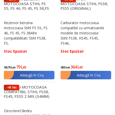
SUPER PREȚ
MOTOCOASA STIHL FS
MOTOCOASA STIHL FS38,
55, FS 46, FS 45, FS 38,FS
FS55 (ORIGINAL)
45C, FS 45L, FS 4..
Rezervor benzina
Carburator motocoasa
motocoasa Stihl FS 55, FS
compatibil cu urmatoarele
46, FS 45, FS 38Alte
modele de motocoase
compatibilitati: Stihl FS38,
Stihl FS38, HS45, FS45,
FS..
FS46..
Stoc Epuizat
Stoc Epuizat
79 Lei
364 Lei
98,75 Lei
455 Lei
Adaugă în Coş
Adaugă în Coş
CILINDRU MOTOCOASA
-41 lei
COMPATIBIL STIHL FS38,
FS45, FS55 2 MIX (34MM)
DescriereCilindru