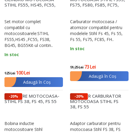
uneori piesele generice sunt mai ieftine, acestea
STIHL FS55, HS45, FC55,
FS75, FS80, FS85, FC75,
FS38, BG45 ,BG55
FC85
pot cauza probleme de funcționare și pot scurta
durata de viață a echipamentului.
Set motor complet
Carburator motocoasa /
compatibil cu
atomizor compatibil pentru
motocositoarele:STIHL
modelele Stihl Fs 45, Fs 55,
Pe lângă piesele de schimb, merită să iei în
FS55,HS45 ,FC55, FS38,
Fs 55, Fs75, FC85, FH..
considerare și produsele care îmbunătățesc
BG45, BG55Kit-ul contin..
In stoc
performanța motocoasei: lubrifianții care reduc
In stoc
uzura și asigură funcționarea lină, precum și
73 Lei
91,25 Lei
accesoriile de protecție pentru utilizator, care
100 Lei
125 Lei
cresc siguranța în timpul operării.
Adaugă în Coş
Adaugă în Coş
Întrebări frecvente despre piesele de
motocoasă
APRINDERE MOTOCOASA-
ADAPTOR CARBURATOR
-20%
-20%
STIHL FS 38, FS 45, FS 55
MOTOCOASA STIHL FS
Una dintre cele mai comune întrebări este de ce ar
38, FS 55
trebui alese piesele originale. Răspunsul este
simplu: sunt concepute special pentru modelul
Bobina inductie
Adaptor carburator pentru
motocositoare Stihl
motocoasa Stihl FS 38, FS
tău, ceea ce înseamnă compatibilitate perfectă,