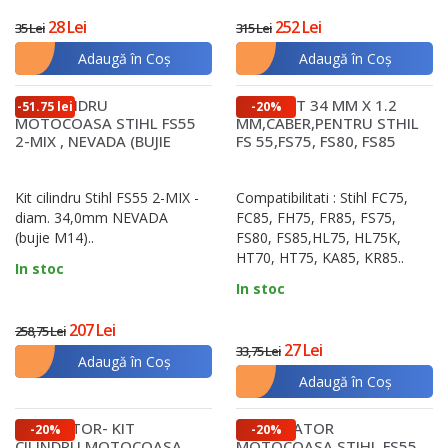
optează pentru cele care permit schimbarea
28 Lei
252 Lei
35 Lei
315 Lei
rapidă a firului, economisind astfel timp în timpul
Adaugă în Coş
Adaugă în Coş
lucrului.
Cum alegi corect piesele pentru
KIT CILINDRU
SEGMENT 34 MM X 1.2
-51.75 lei
-20%
MOTOCOASA STIHL FS55
MM,CABER,PENTRU STHIL
motocoasa ta
2-MIX , NEVADA (BUJIE
FS 55,FS75, FS80, FS85
M14), DIAMETRU 34,0MM
Pentru a face alegerea corectă, primul pas este
identificarea modelului exact al motocoasei.
Kit cilindru Stihl FS55 2-MIX -
Compatibilitati : Stihl FC75,
diam. 34,0mm NEVADA
FC85, FH75, FR85, FS75,
Manualul de utilizare oferă detalii utile despre
(bujie M14)..
FS80, FS85,HL75, HL75K,
codurile pieselor și specificațiile necesare. Dacă nu
HT70, HT75, KA85, KR85..
In stoc
ești sigur, consultă un specialist sau un
In stoc
reprezentant al magazinului de unde achiziționezi
207 Lei
258,75 Lei
piesele.
27 Lei
33,75 Lei
Adaugă în Coş
Asigură-te că alegi întotdeauna componente
Adaugă în Coş
compatibile cu modelul tău, preferabil piese
SET MOTOR- KIT
CARBURATOR
-20%
-20%
originale sau certificate de producător. Chiar dacă
CILINDRU MOTOCOASA
MOTOCOASA STIHL FS55,