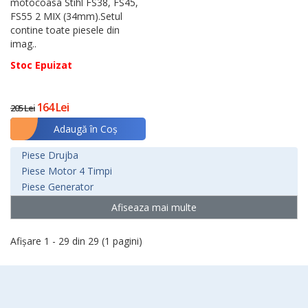
motocoasa Stihl FS38, FS45,
FS55 2 MIX (34mm).Setul
contine toate piesele din
imag..
Stoc Epuizat
164 Lei
205 Lei
Adaugă în Coş
Piese Drujba
Piese Motor 4 Timpi
Piese Generator
Afiseaza mai multe
Afişare 1 - 29 din 29 (1 pagini)