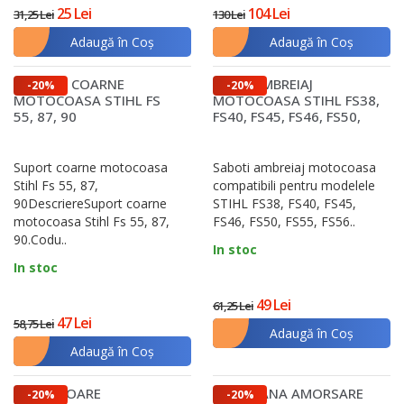
solicitării. Fie că ești un pasionat de grădinărit sau
25 Lei
104 Lei
31,25 Lei
130 Lei
un profesionist, investiția în piese compatibile și
Adaugă în Coş
Adaugă în Coş
durabile se va reflecta într-un echipament care
funcționează impecabil sezon după sezon.
SUPORT COARNE
OALA AMBREIAJ
-20%
-20%
MOTOCOASA STIHL FS
MOTOCOASA STIHL FS38,
55, 87, 90
FS40, FS45, FS46, FS50,
FS55, FS56
Suport coarne motocoasa
Saboti ambreiaj motocoasa
Stihl Fs 55, 87,
compatibili pentru modelele
90DescriereSuport coarne
STIHL FS38, FS40, FS45,
motocoasa Stihl Fs 55, 87,
FS46, FS50, FS55, FS56..
90.Codu..
In stoc
In stoc
49 Lei
61,25 Lei
47 Lei
58,75 Lei
Adaugă în Coş
Adaugă în Coş
APARATOARE
MEMBRANA AMORSARE
-20%
-20%