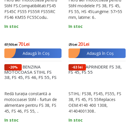
Piesele de motocoasă sunt organizate în funcție
Stihl FS.Compatibilitati:FS45
Stihl modelele FS 38, FS 45,
FS45C FS55 FS55R FS55RC
FS 55, HS 45Lungime: 57>55
de rolul lor în echipament:
FS46 KM55 FC55Codu..
mm, latime: 6..
Sistemul de tăiere:
cuprinde discuri, lame și
In stoc
In stoc
capete cu fir. Acestea sunt cele mai solicitate
componente și influențează direct eficiența în
tăiere.
70 Lei
20 Lei
87,50 Lei
25 Lei
Motorul:
include pistoane, cilindri și rulmenți,
Adaugă în Coş
Adaugă în Coş
piese critice pentru funcționare și putere.
Sistemul de alimentare
: carburatoarele și
filtrele de aer și combustibil mențin motorul
FURTUN BENZINA
BOBINA APRINDERE FS 38,
-20%
-63 lei
curat și eficient.
MOTOCOASA STIHL FS
FS 45, FS 55
Componente auxiliare:
cum sunt
38, FS 45, FS 46, FS 55, FS
100
demaroarele, curelele și ambreiajele, care
susțin pornirea și funcționarea fluentă.
Redă turația constantă a
STIHL: FS38, FS45, FS55, FS
motocoasei Stihl - furtun de
38, FS 45, FS 55Replaces
În special pentru sistemul de tăiere, este
alimentare pentru FS 38, FS
OEM:4140 400 1308,
recomandat să alegi discuri și lame din materiale
45, FS 46, FS 55, ..
41404001308..
rezistente, capabile să suporte impactul cu
In stoc
In stoc
vegetație deasă și dură. În cazul capetelor cu fir,