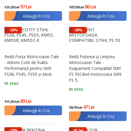
97 Lei
86 Lei
121,25 Lei
107,50 Lei
Adaugă în Coş
Adaugă în Coş
ARBORE COTIT STIHL
ESAPAMENT
-20%
-20%
FS38, FS45, FS55, KM55,
MOTOCOASA
KM55R, KM55C-E
COMPATIBIL STIHL FS 55
Redă Forța Motocoasei Tale
Redă Puterea și Liniștea
- Arbore Cotit de Înaltă
Motocoasei Tale -
Performanță pentru Stihl
Esapament Compatibil Stihl
FS38, FS45, FS55 și Mod..
FS 55Când motocoasa Stihl
FS 5..
In stoc
In stoc
89 Lei
111,25 Lei
47 Lei
58,75 Lei
Adaugă în Coş
Adaugă în Coş
REZERVOR BENZINA
CARBURATOR
-20%
-91 lei