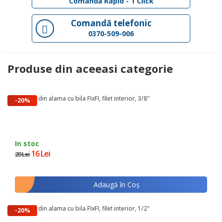
Comandă Rapid - 1 Click
Comandă telefonic
0370-509-006
Produse din aceeasi categorie
Robinet din alama cu bila FIxFI, filet interior, 3/8"
-20%
In stoc
16 Lei
20 Lei
Adaugă în Coş
Robinet din alama cu bila FIxFI, filet interior, 1/2"
-20%