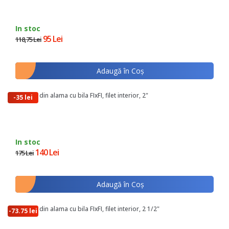
In stoc
95 Lei
118,75 Lei
Adaugă în Coş
Robinet din alama cu bila FIxFI, filet interior, 2"
-35 lei
In stoc
140 Lei
175 Lei
Adaugă în Coş
Robinet din alama cu bila FIxFI, filet interior, 2 1/2"
-73.75 lei