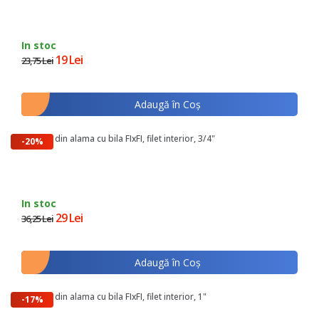
In stoc
19 Lei
23,75 Lei
Adaugă în Coş
Robinet din alama cu bila FIxFI, filet interior, 3/4"
-20%
In stoc
29 Lei
36,25 Lei
Adaugă în Coş
Robinet din alama cu bila FIxFI, filet interior, 1"
-17%