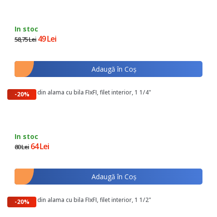
In stoc
49 Lei
58,75 Lei
Adaugă în Coş
Robinet din alama cu bila FIxFI, filet interior, 1 1/4"
-20%
In stoc
64 Lei
80 Lei
Adaugă în Coş
Robinet din alama cu bila FIxFI, filet interior, 1 1/2"
-20%