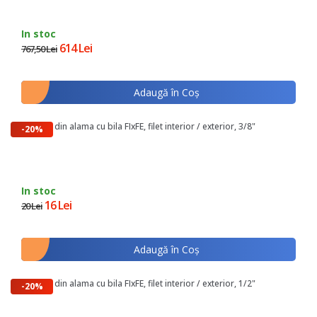
In stoc
614 Lei
767,50 Lei
Adaugă în Coş
Robinet din alama cu bila FIxFE, filet interior / exterior, 3/8"
-20%
In stoc
16 Lei
20 Lei
Adaugă în Coş
Robinet din alama cu bila FIxFE, filet interior / exterior, 1/2"
-20%