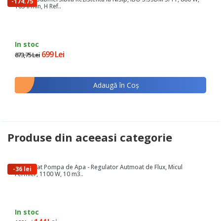
-174.75
105 l/min, H Ref..
lei
In stoc
699 Lei
873,75 Lei
Adaugă în Coş
Produse din aceeasi categorie
Presostat Pompa de Apa - Regulator Autmoat de Flux, Micul
-36 lei
Fermier, 1100 W, 10 m3..
In stoc