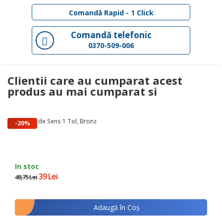
Comandă Rapid - 1 Click
Comandă telefonic
0370-509-006
Clientii care au cumparat acest
produs au mai cumparat si
Supapa de Sens 1 Tol, Bronz
-20%
In stoc
39 Lei
48,75 Lei
Adaugă în Coş