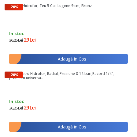
Racord Hidrofor, Teu 5 Cai, Lugime 9 cm, Bronz
-20%
In stoc
29 Lei
36,25 Lei
Adaugă în Coş
Manometru Hidrofor, Radial, Presiune 0-12 bari,Racord 1/4”,
-20%
premium universa..
In stoc
29 Lei
36,25 Lei
Adaugă în Coş