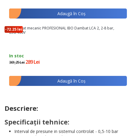
Adaugă în Coş
Presostat mecanic PROFESIONAL IBO Dambat LCA 2, 2-8 bar,
-72.25 lei
230/400V
In stoc
289 Lei
361,25 Lei
Adaugă în Coş
Descriere:
Specificații tehnice:
Interval de presiune in sistemul controlat - 0,5-10 bar