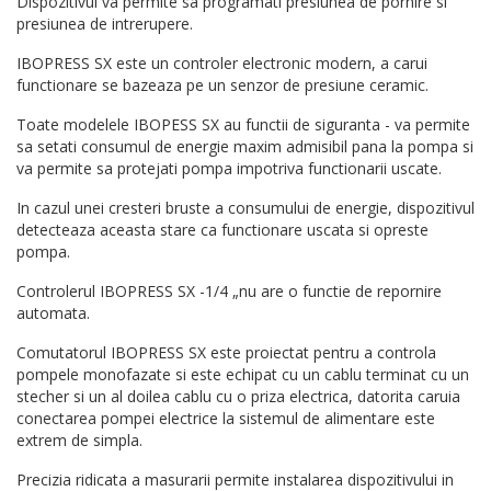
Dispozitivul va permite sa programati presiunea de pornire si
presiunea de intrerupere.
IBOPRESS SX este un controler electronic modern, a carui
functionare se bazeaza pe un senzor de presiune ceramic.
Toate modelele IBOPESS SX au functii de siguranta - va permite
sa setati consumul de energie maxim admisibil pana la pompa si
va permite sa protejati pompa impotriva functionarii uscate.
In cazul unei cresteri bruste a consumului de energie, dispozitivul
detecteaza aceasta stare ca functionare uscata si opreste
pompa.
Controlerul IBOPRESS SX -1/4 „nu are o functie de repornire
automata.
Comutatorul IBOPRESS SX este proiectat pentru a controla
pompele monofazate si este echipat cu un cablu terminat cu un
stecher si un al doilea cablu cu o priza electrica, datorita caruia
conectarea pompei electrice la sistemul de alimentare este
extrem de simpla.
Precizia ridicata a masurarii permite instalarea dispozitivului in