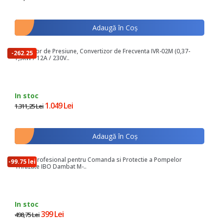
Adaugă în Coş
Regulator de Presiune, Convertizor de Frecventa IVR-02M (0,37-
-262.25
1,5kW / 12A / 230V..
lei
In stoc
1.049 Lei
1.311,25 Lei
Adaugă în Coş
Panou Profesional pentru Comanda si Protectie a Pompelor
-99.75 lei
Trifazate IBO Dambat M-..
In stoc
399 Lei
498,75 Lei