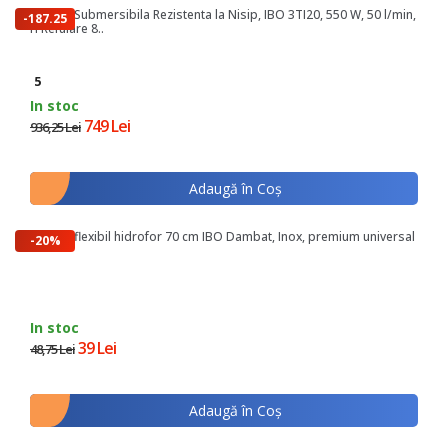
Pompa Submersibila Rezistenta la Nisip, IBO 3TI20, 550 W, 50 l/min,
-187.25
H Refulare 8..
lei
5
In stoc
749 Lei
936,25 Lei
Adaugă în Coş
Racord flexibil hidrofor 70 cm IBO Dambat, Inox, premium universal
-20%
In stoc
39 Lei
48,75 Lei
Adaugă în Coş