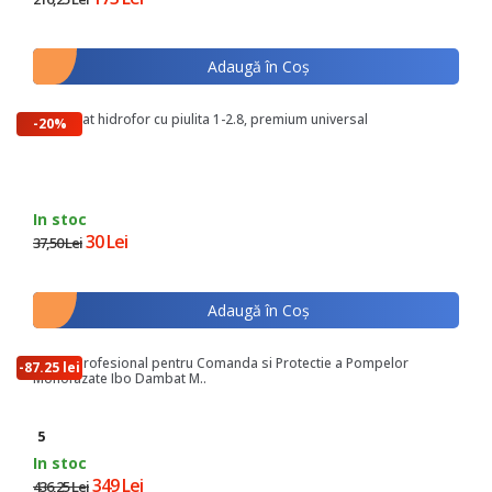
Adaugă în Coş
Presostat hidrofor cu piulita 1-2.8, premium universal
-20%
In stoc
30 Lei
37,50 Lei
Adaugă în Coş
Panou Profesional pentru Comanda si Protectie a Pompelor
-87.25 lei
Monofazate Ibo Dambat M..
5
In stoc
349 Lei
436,25 Lei