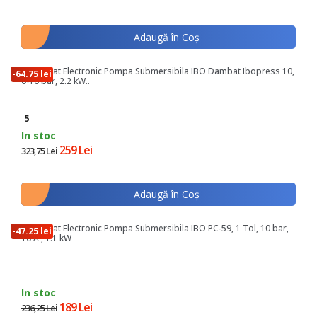
Adaugă în Coş
Presostat Electronic Pompa Submersibila IBO Dambat Ibopress 10,
-64.75 lei
0-10 bar, 2.2 kW..
5
In stoc
259 Lei
323,75 Lei
Adaugă în Coş
Presostat Electronic Pompa Submersibila IBO PC-59, 1 Tol, 10 bar,
-47.25 lei
10 A , 1.1 kW
In stoc
189 Lei
236,25 Lei