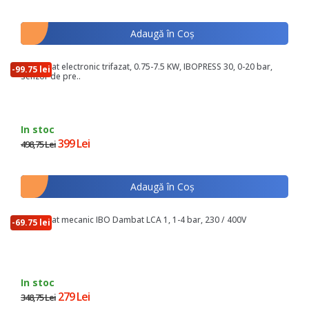
Adaugă în Coş
Presostat electronic trifazat, 0.75-7.5 KW, IBOPRESS 30, 0-20 bar,
-99.75 lei
senzor de pre..
In stoc
399 Lei
498,75 Lei
Adaugă în Coş
Presostat mecanic IBO Dambat LCA 1, 1-4 bar, 230 / 400V
-69.75 lei
In stoc
279 Lei
348,75 Lei