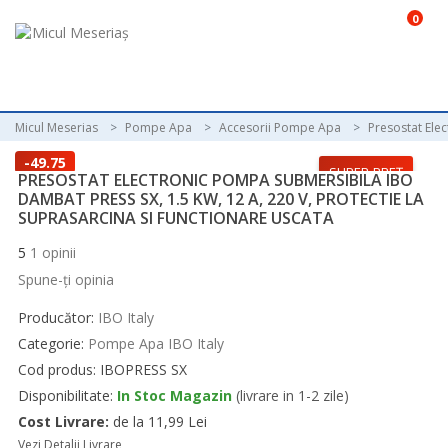
0
Micul Meserias
Pompe Apa
Accesorii Pompe Apa
Presostat Elec
-49.75
SUPER PREȚ
PRESOSTAT ELECTRONIC POMPA SUBMERSIBILA IBO
lei
DAMBAT PRESS SX, 1.5 KW, 12 A, 220 V, PROTECTIE LA
SUPRASARCINA SI FUNCTIONARE USCATA
5
1
opinii
Spune-ţi opinia
Producător:
IBO Italy
Categorie:
Pompe Apa IBO Italy
Cod produs: IBOPRESS SX
Disponibilitate:
In Stoc Magazin
(livrare in 1-2 zile)
Cost Livrare:
de la 11,99 Lei
Vezi Detalii Livrare