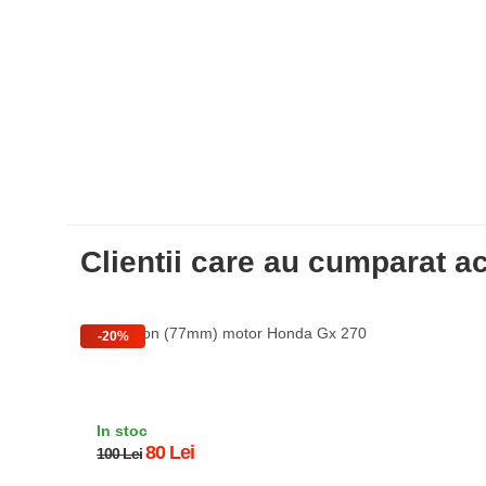
Clientii care au cumparat 
Kit piston (77mm) motor Honda Gx 270
-20%
In stoc
80 Lei
100 Lei