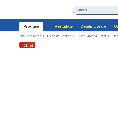
Produse
Resigilate
Detalii Livrare
Micul Meserias
Piese de Schimb
Piese Motor 4 Timpi
Pi
-51 lei