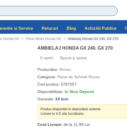
Garantie si Service
Retururi
Blog
Achizitii Publice
ese Honda GX
Piese Motor Honda GX
Ambielaj Honda GX 240, GX 270
AMBIELAJ HONDA GX 240, GX 270
0 opinii
Spune-ţi opinia
Producător:
Ronex
Categorie:
Piese de Schimb Ronex
Cod produs: 5787557
Disponibilitate:
In Stoc Depozit
Garanție:
24 luni
Produs disponibil in depozitele externe
Livrare in 4-5 zile lucratoare.
Cost Livrare:
de la 11,99 Lei