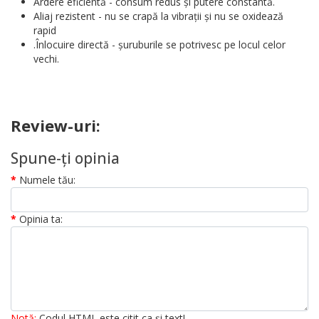
Ardere eficientă - consum redus și putere constantă.
Aliaj rezistent - nu se crapă la vibrații și nu se oxidează
rapid
.Înlocuire directă - șuruburile se potrivesc pe locul celor
vechi.
Review-uri:
Spune-ţi opinia
Numele tău:
Opinia ta:
Notă:
Codul HTML este citit ca şi text!