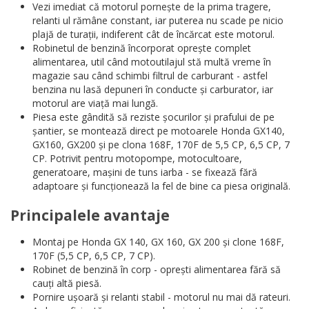
Vezi imediat că motorul pornește de la prima tragere,
relanti ul rămâne constant, iar puterea nu scade pe nicio
plajă de turații, indiferent cât de încărcat este motorul.
Robinetul de benzină încorporat oprește complet
alimentarea, util când motoutilajul stă multă vreme în
magazie sau când schimbi filtrul de carburant - astfel
benzina nu lasă depuneri în conducte și carburator, iar
motorul are viață mai lungă.
Piesa este gândită să reziste șocurilor și prafului de pe
șantier, se montează direct pe motoarele Honda GX140,
GX160, GX200 și pe clona 168F, 170F de 5,5 CP, 6,5 CP, 7
CP. Potrivit pentru motopompe, motocultoare,
generatoare, mașini de tuns iarba - se fixează fără
adaptoare și funcționează la fel de bine ca piesa originală.
Principalele avantaje
Montaj pe Honda GX 140, GX 160, GX 200 și clone 168F,
170F (5,5 CP, 6,5 CP, 7 CP).
Robinet de benzină în corp - oprești alimentarea fără să
cauți altă piesă.
Pornire ușoară și relanti stabil - motorul nu mai dă rateuri.