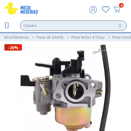
0
Micul Meserias
Piese de Schimb
Piese Motor 4 Timpi
Piese Hon
-20%