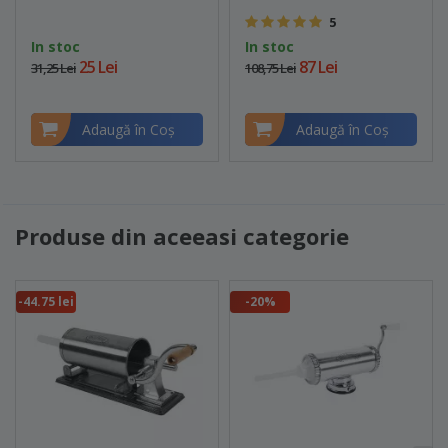
5
In stoc
In stoc
25 Lei
87 Lei
31,25 Lei
108,75 Lei
Adaugă în Coş
Adaugă în Coş
Produse din aceeasi categorie
-44.75 lei
-20%