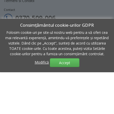
Termeni si Conditii
Contact
0370-509-006
Consimțământul cookie-urilor GDPR
contact@micul-meserias.ro
Folosim cookie-uri pe site-ul nostru web pentru a vă oferi cea
Program: Luni - Vineri 9:00 - 18:00
mai relevantă experiență, amintindu-vă preferințele și repetând
vizitele. Dând clic pe „Accept”, sunteți de acord cu utilizarea
Sediu: Str. 2, Nr. 30, Hala 6, Afumati, Ilfov
TOATE cookie-urile. Cu toate acestea, puteți vizita Setările
cookie-urilor pentru a furniza un consimțământ controlat.
Modifică
Accept
Copyright
Micul Meseriaș
© 2026