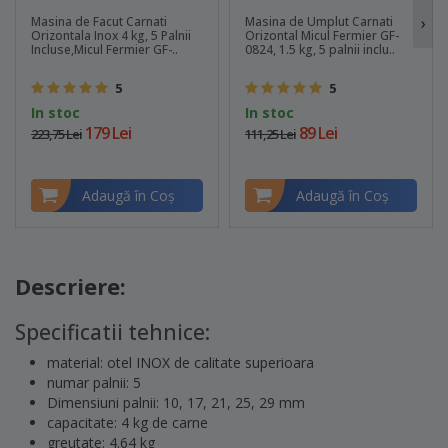
›
Masina de Facut Carnati
Masina de Umplut Carnati
Orizontala Inox 4 kg, 5 Palnii
Orizontal Micul Fermier GF-
Incluse,Micul Fermier GF-..
0824, 1.5 kg, 5 palnii inclu..
5
5
In stoc
In stoc
179 Lei
89 Lei
223,75 Lei
111,25 Lei
Adaugă în Coş
Adaugă în Coş
Descriere:
Specificatii tehnice:
material: otel INOX de calitate superioara
numar palnii: 5
Dimensiuni palnii: 10, 17, 21, 25, 29 mm
capacitate: 4 kg de carne
greutate: 4.64 kg