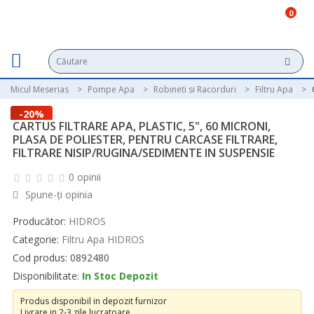
0
Micul Meserias
Pompe Apa
Robineti si Racorduri
Filtru Apa
-20%
CARTUS FILTRARE APA, PLASTIC, 5", 60 MICRONI,
PLASA DE POLIESTER, PENTRU CARCASE FILTRARE,
FILTRARE NISIP/RUGINA/SEDIMENTE IN SUSPENSIE
0 opinii
Spune-ţi opinia
Producător:
HIDROS
Categorie:
Filtru Apa HIDROS
Cod produs: 0892480
Disponibilitate:
In Stoc Depozit
Produs disponibil in depozit furnizor
Livrare in 2-3 zile lucratoare.