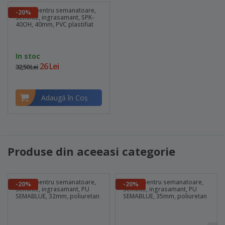
Furtun pentru semanatoare,
-20%
seminte, ingrasamant, SPK-
40OH, 40mm, PVC plastifiat
In stoc
26 Lei
32,50 Lei
Adaugă în Coş
Produse din aceeasi categorie
Furtun pentru semanatoare,
Furtun pentru semanatoare,
-20%
-20%
seminte, ingrasamant, PU
seminte, ingrasamant, PU
SEMABLUE, 32mm, poliuretan
SEMABLUE, 35mm, poliuretan