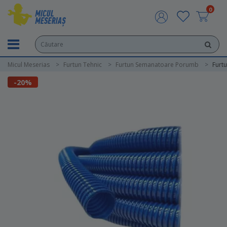
0
Micul Meserias
Furtun Tehnic
Furtun Semanatoare Porumb
Furt
-20%