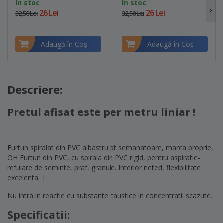
In stoc
In stoc
›
26 Lei
26 Lei
32,50 Lei
32,50 Lei
Adaugă în Coş
Adaugă în Coş
Descriere:
Pretul afisat este per metru liniar !
Furtun spiralat din PVC albastru pt semanatoare, marca proprie,
OH Furtun din PVC, cu spirala din PVC rigid, pentru aspiratie-
refulare de seminte, praf, granule. Interior neted, flexibilitate
excelenta. |
Nu intra in reactie cu substante caustice in concentratii scazute.
Specificatii: