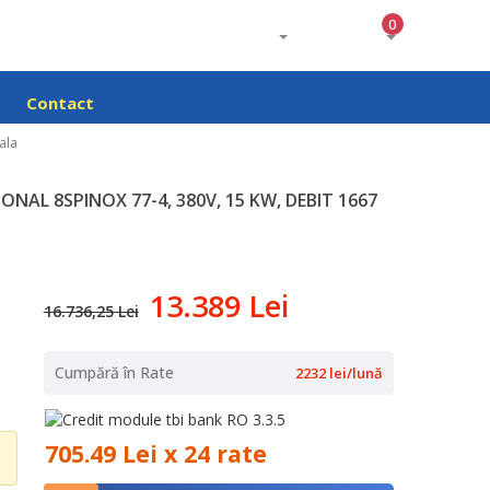
0
Contact
ala
NAL 8SPINOX 77-4, 380V, 15 KW, DEBIT 1667
13.389 Lei
16.736,25 Lei
Cumpără în Rate
2232 lei/lună
705.49 Lei x 24 rate