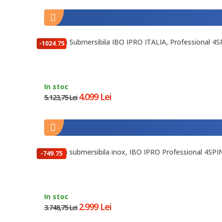
Pompa Submersibila IBO IPRO ITALIA, Professional 4SP
-1024.75
lei
In stoc
4.099 Lei
5.123,75 Lei
Pompa submersibila inox, IBO IPRO Professional 4SPIN
-749.75
lei
In stoc
2.999 Lei
3.748,75 Lei