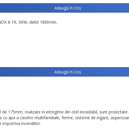
Adaugă în Coş
OX 8-19, 3KW, debit 180l/min..
Adaugă în Coş
de 175mm, realizate in intregime din otel inoxidabil, sunt proiectate 
cu apa a caselor multifamiliale, ferme, sisteme de irigare, aspersoar
e impotriva incendiilor.