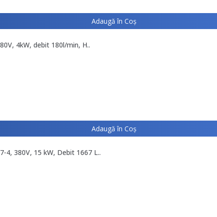
Adaugă în Coş
0V, 4kW, debit 180l/min, H..
Adaugă în Coş
-4, 380V, 15 kW, Debit 1667 L..