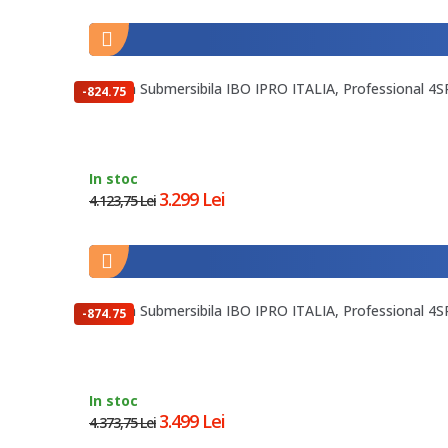
Pompa Submersibila IBO IPRO ITALIA, Professional 4SP
-824.75
lei
In stoc
3.299 Lei
4.123,75 Lei
Pompa Submersibila IBO IPRO ITALIA, Professional 4SP
-874.75
lei
In stoc
3.499 Lei
4.373,75 Lei