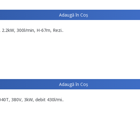
Adaugă în Coş
2.2kW, 300l/min, H-67m, Rezi..
Adaugă în Coş
0T, 380V, 3kW, debit 430l/mi..