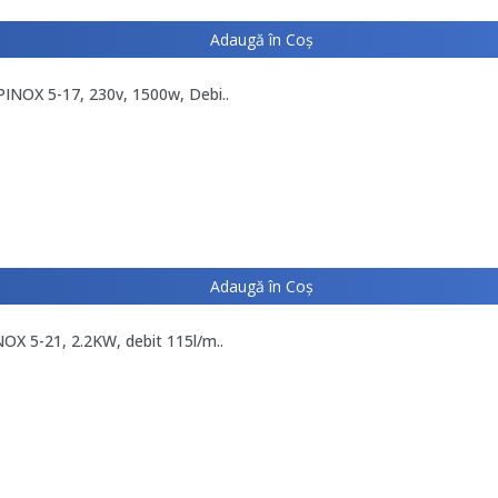
Adaugă în Coş
INOX 5-17, 230v, 1500w, Debi..
Adaugă în Coş
OX 5-21, 2.2KW, debit 115l/m..