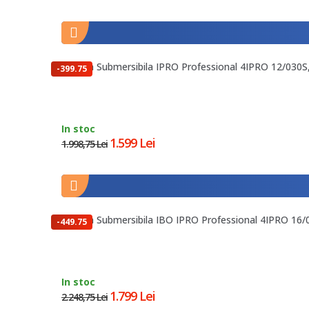
Pompa Submersibila IPRO Professional 4IPRO 12/030S, 
-399.75
lei
In stoc
1.599 Lei
1.998,75 Lei
Pompa Submersibila IBO IPRO Professional 4IPRO 16/04
-449.75
lei
In stoc
1.799 Lei
2.248,75 Lei