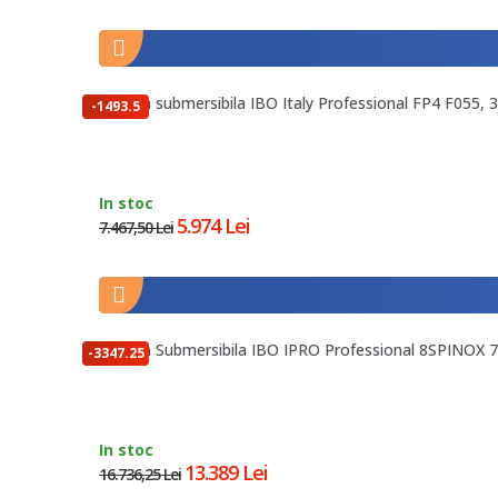
Pompa submersibila IBO Italy Professional FP4 F055, 38
-1493.5
lei
In stoc
5.974 Lei
7.467,50 Lei
Pompa Submersibila IBO IPRO Professional 8SPINOX 77
-3347.25
lei
In stoc
13.389 Lei
16.736,25 Lei