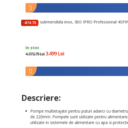
Pompa submersibila inox, IBO IPRO Professional 4SPIN
-874.75
lei
In stoc
3.499 Lei
4.373,75 Lei
Descriere:
Pompe multietajate pentru puturi adanci cu diametrul 
de 220mm. Pompele sunt utilizate pentru alimentarea 
utilizate in sistemele de alimentare cu apa si protecti