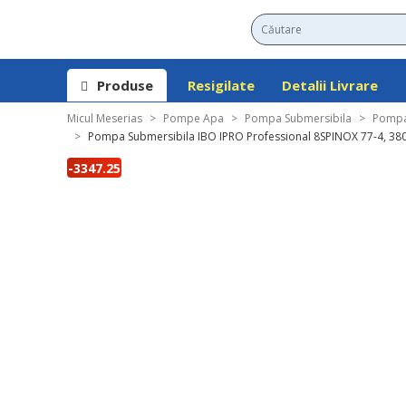
Produse
Resigilate
Detalii Livrare
Micul Meserias
Pompe Apa
Pompa Submersibila
Pompa 
Pompa Submersibila IBO IPRO Professional 8SPINOX 77-4, 380V
-3347.25
lei