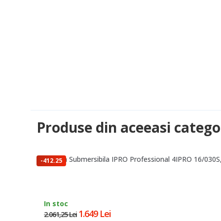
Produse din aceeasi catego
Pompa Submersibila IPRO Professional 4IPRO 16/030S, 
-412.25
lei
In stoc
1.649 Lei
2.061,25 Lei