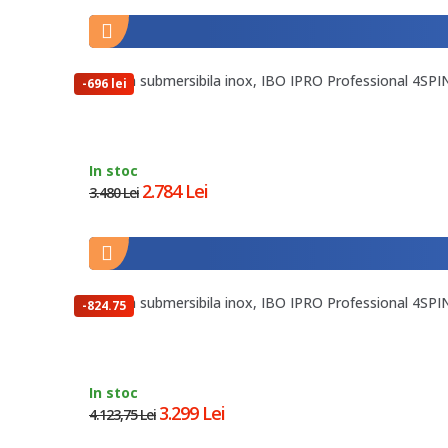
Pompa submersibila inox, IBO IPRO Professional 4SPIN
-696 lei
In stoc
2.784 Lei
3.480 Lei
Pompa submersibila inox, IBO IPRO Professional 4SPIN
-824.75
lei
In stoc
3.299 Lei
4.123,75 Lei