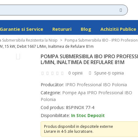
Garantie si Service
Retururi
Blog
Achizitii Publice
Submersibila Rezistenta la Nisip
Pompa Submersibila IBO - IPRO Profesion
, 15 kW, Debit 1667 L/Min, Inaltimea de Refulare 81m
POMPA SUBMERSIBILA IBO IPRO PROFESSIO
L/MIN, INALTIMEA DE REFULARE 81M
0 opinii
Spune-ţi opinia
Producător:
IPRO Professional IBO Polonia
Categorie:
Pompe Apa IPRO Professional IBO
Polonia
Cod produs: 8SPINOX 77-4
Disponibilitate:
In Stoc Depozit
Produs disponibil in depozitele externe
Livrare in 4-5 zile lucratoare.