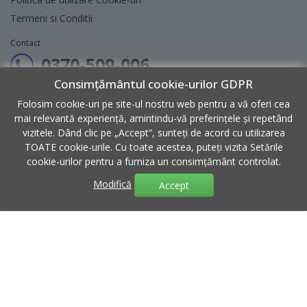
Termeni si Conditii
Contact
0370-509-006
Consimțământul cookie-urilor GDPR
contact@micul-meserias.ro
Folosim cookie-uri pe site-ul nostru web pentru a vă oferi cea
Program: Luni - Vineri 9:00 - 18:00
mai relevantă experiență, amintindu-vă preferințele și repetând
vizitele. Dând clic pe „Accept”, sunteți de acord cu utilizarea
Sediu: Str. 2, Nr. 30, Hala 6, Afumati, Ilfov
TOATE cookie-urile. Cu toate acestea, puteți vizita Setările
cookie-urilor pentru a furniza un consimțământ controlat.
Modifică
Accept
Copyright
Micul Meseriaș
© 2026