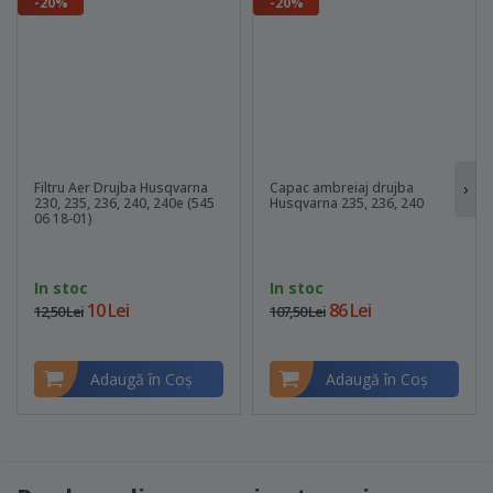
-20%
-20%
Filtru Aer Drujba Husqvarna
Capac ambreiaj drujba
›
230, 235, 236, 240, 240e (545
Husqvarna 235, 236, 240
06 18-01)
In stoc
In stoc
10 Lei
86 Lei
12,50 Lei
107,50 Lei
Adaugă în Coş
Adaugă în Coş