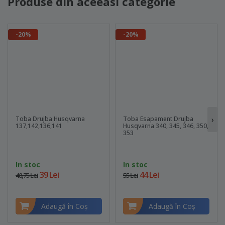
Produse din aceeasi categorie
-20%
-20%
›
Toba Drujba Husqvarna
Toba Esapament Drujba
137,142,136,141
Husqvarna 340, 345, 346, 350,
353
In stoc
In stoc
39 Lei
44 Lei
48,75 Lei
55 Lei
Adaugă în Coş
Adaugă în Coş