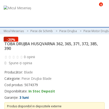
0
Micul Meserias
Piese de Schimb
Piese Drujba
Piese Motor Drujb
-20%
TOBA DRUJBA HUSQVARNA 362, 365, 371, 372, 385,
390
0 opinii
Spune-ţi opinia
Producător:
Blade
Categorie:
Piese Drujba Blade
Cod produs: 5074379
Disponibilitate:
In Stoc Depozit
Garanție:
3 luni
Produs disponibil in depozitele externe